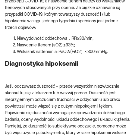
przebiegu COVID-19, a nasycenie tlenem należy do wskaźników
tlenowych stosowanych przy ocenie. Za ciężkie uznawane są
przypadki COVID-19, którym towarzyszy duszność i / lub
hipoksemia w ciągu jednego tygodnia i spełniony jest jeden z
trzech objawów:
Niewydolność oddechowa，RR≥30/min;
Nasycenie tlenem (sO2) ≤93%;
Wskaźnik natlenienia: PaO2/(FiO2）≤300mmHg.
Diagnostyka hipoksemii
Jeśli odczuwasz duszność – przede wszystkim niezwłocznie
skonsultuj się z lekarzem lub wezwij pomoc. Duszność jest
nieprzyjemnym odczuciem trudności w oddychaniu lub braku
powietrza i może wiązać się z dużym niepokojem i lękiem.
Pojawienie się duszności wymaga przeprowadzenia dokładnego
badania, oceny wydolności układu oddechowego i układu krążenia.
Pamiętaj, że duszność to subiektywne odczucie, pomocne może
być więc użycie pulsoksymetru, który w razie hipoksemii wskaże