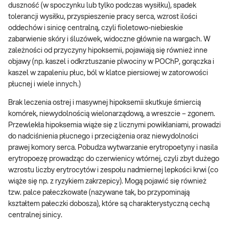
duszność (w spoczynku lub tylko podczas wysiłku), spadek
tolerancji wysiłku, przyspieszenie pracy serca, wzrost ilości
oddechów i sinicę centralną, czyli fioletowo-niebieskie
zabarwienie skóry i śluzówek, widoczne głównie na wargach. W
zależności od przyczyny hipoksemii, pojawiają się również inne
objawy (np. kaszel i odkrztuszanie plwociny w POChP, gorączka i
kaszel w zapaleniu płuc, ból w klatce piersiowej w zatorowości
płucnej i wiele innych.)
Brak leczenia ostrej i masywnej hipoksemii skutkuje śmiercią
komórek, niewydolnością wielonarządową, a wreszcie – zgonem.
Przewlekła hipoksemia wiąże się z licznymi powikłaniami, prowadzi
do nadciśnienia płucnego i przeciążenia oraz niewydolności
prawej komory serca. Pobudza wytwarzanie erytropoetyny i nasila
erytropoezę prowadząc do czerwienicy wtórnej, czyli zbyt dużego
wzrostu liczby erytrocytów i zespołu nadmiernej lepkości krwi (co
wiąże się np. z ryzykiem zakrzepicy). Mogą pojawić się również
tzw. palce pałeczkowate (nazywane tak, bo przypominają
kształtem pałeczki dobosza), które są charakterystyczną cechą
centralnej sinicy.