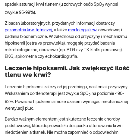
spadek saturacji krwi tlenem (u zdrowych osób SpO
wynosi
2
zwykle 95-99%).
Z badań laboratoryjnych, przydatnych informacji dostarczy
gazometria krwi tętniczej
, a także
morfologia krwi
obwodowej i
badania biochemiczne. W zależności od przyczyny i mechanizmu
hipoksemii (ostra vs przewlekła), mogą się przydać badania
mikrobiologiczne, obrazowe (np. RTG czy TK klatki piersiowej),
EKG, spirometria czy echokardiografia.
Leczenie hipoksemii. Jak zwiększyć ilość
tlenu we krwi?
Leczenie hipoksemii zależy od jej przebiegu, nasilenia i przyczyny.
Wskazaniem do tlenoterapii jest zwykle SpO
na poziomie <90-
2
92%. Poważna hipoksemia może czasem wymagać mechanicznej
wentylacji płuc.
Bardzo ważnym elementem jest skuteczne leczenie choroby
podstawowej, która doprowadziła do spadku utlenowania krwi i
niedotlenienia tkanek. Nie można zapomnieć o odpowiednim