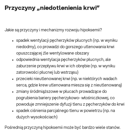
Przyczyny „niedotlenienia krwi”
Jakie są przyczyny i mechanizmy rozwoju hipoksemii?
spadek wentylacji pęcherzyków płucnych (np. w wyniku
niedodmy), co prowadzi do gorszego utlenowania krwi
opuszczającej źle wentylowane obszary
odpowiednia wentylacja pęcherzyków płucnych, ale
zaburzenie przepływu krwi w ich obrębie (np. w wyniku
zatorowości płucnej lub wstrząsu)
przecieki nieutlenowanej krwi (np. w niektórych wadach
serca, gdzie krew utlenowana miesza się z nieutlenowaną)
zmiany śródmiąższowe w płucach prowadzące do
pogrubienia bariery pęcherzykowo- włośniczkowej, co
powoduje zmniejszenie dyfuzji tlenu z pęcherzyków do krwi
spadek ciśnienia parcjalnego tlenu w powietrzu (np. na
dużych wysokościach)
Pośrednią przyczyną hipoksemii może być bardzo wiele stanów.