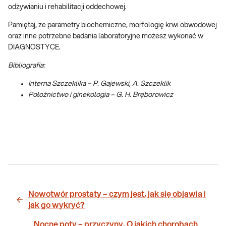
odżywianiu i rehabilitacji oddechowej.
Pamiętaj, że parametry biochemiczne, morfologię krwi obwodowej
oraz inne potrzebne badania laboratoryjne możesz wykonać w
DIAGNOSTYCE.
Bibliografia:
Interna Szczeklika – P. Gajewski, A. Szczeklik
Położnictwo i ginekologia – G. H. Bręborowicz
Nowotwór prostaty – czym jest, jak się objawia i
jak go wykryć?
Nocne poty – przyczyny. O jakich chorobach