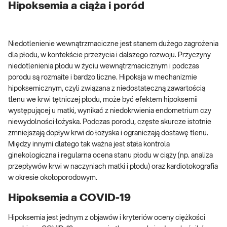
Hipoksemia a ciąża i poród
Niedotlenienie wewnątrzmaciczne jest stanem dużego zagrożenia
dla płodu, w kontekście przeżycia i dalszego rozwoju. Przyczyny
niedotlenienia płodu w życiu wewnątrzmacicznym i podczas
porodu są rozmaite i bardzo liczne. Hipoksja w mechanizmie
hipoksemicznym, czyli związana z niedostateczną zawartością
tlenu we krwi tętniczej płodu, może być efektem hipoksemii
występującej u matki, wynikać z niedokrwienia endometrium czy
niewydolności łożyska. Podczas porodu, częste skurcze istotnie
zmniejszają dopływ krwi do łożyska i ograniczają dostawę tlenu.
Między innymi dlatego tak ważna jest stała kontrola
ginekologiczna i regularna ocena stanu płodu w ciąży (np. analiza
przepływów krwi w naczyniach matki i płodu) oraz kardiotokografia
w okresie okołoporodowym.
Hipoksemia a COVID-19
Hipoksemia jest jednym z objawów i kryteriów oceny ciężkości