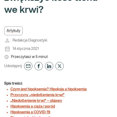
we krwi?
Artykuły
Redakcja Diagnostyki
14 stycznia 2021
Przeczytasz w
5
minut
Udostępnij
Spis treści:
Czym jest hipoksemia? Hipoksja a hipoksemia
Przyczyny „niedotlenienia krwi”
„Niedotlenienie krwi” – objawy
Hipoksemia a ciąża i poród
Hipoksemia a COVID-19