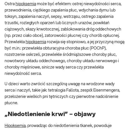
Ostra
hipoksemia
może być efektem: ostrej niewydolności serca,
przewodnienia, ciężkiego zapalenia płuc, wdychania dymu lub
toksyn, zapalenia naczyń, sepsy, wstrząsu, ostrego zapalenia
trzustki, rozległych oparzeń lub licznych urazów, powikłań
ciążowych, skazy krwotocznej, zablokowania dróg oddechowych
(np. przez ciało obce), zatorowości płucnej czy chorób opłucnej.
Przewlekła
hipoksemia
rozwija się stopniowo, a jej przyczyną mogą
być m.in.: przewlekła obturacyjna choroba płuc (POChP),
rozstrzenie oskrzeli, przewlekłe śródmiąższowe choroby płuc,
nowotwory układu oddechowego, choroby układu nerwowego i
choroby mięśniowe, sinicze wady serca czy przewlekła
niewydolność serca.
U dzieci warto zwrócić szczególną uwagę na wrodzone wady
serca i naczyń, takie jak: tetralogia Fallota, zespół Eisenmengera,
przełożenie wielkich pni tętniczych czy pierwotne nadciśnienie
płucne.
„Niedotlenienie krwi” – objawy
Hipoksemia
, prowadząc do niedotlenienia tkanek, powoduje