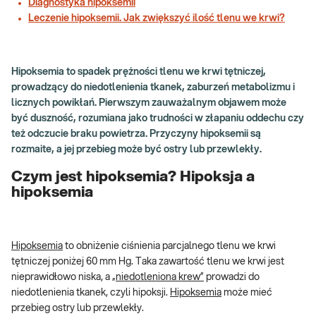
Diagnostyka hipoksemii
Leczenie hipoksemii. Jak zwiększyć ilość tlenu we krwi?
Hipoksemia to spadek prężności tlenu we krwi tętniczej,
prowadzący do niedotlenienia tkanek, zaburzeń metabolizmu i
licznych powikłań. Pierwszym zauważalnym objawem może
być duszność, rozumiana jako trudności w złapaniu oddechu czy
też odczucie braku powietrza. Przyczyny hipoksemii są
rozmaite, a jej przebieg może być ostry lub przewlekły.
Czym jest hipoksemia? Hipoksja a
hipoksemia
Hipoksemia
to obniżenie ciśnienia parcjalnego tlenu we krwi
tętniczej poniżej 60 mm Hg. Taka zawartość tlenu we krwi jest
nieprawidłowo niska, a
„niedotleniona krew”
prowadzi do
niedotlenienia tkanek, czyli hipoksji.
Hipoksemia
może mieć
przebieg ostry lub przewlekły.