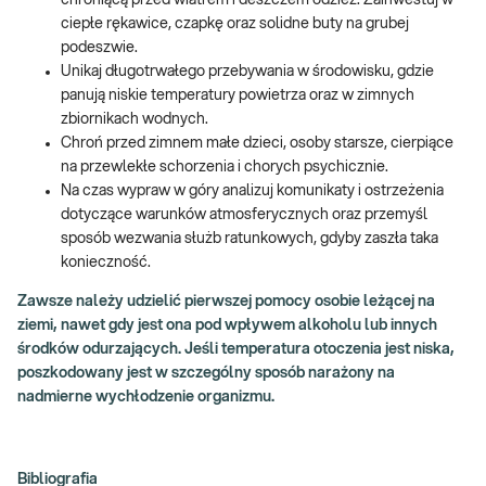
chroniącą przed wiatrem i deszczem odzież. Zainwestuj w
ciepłe rękawice, czapkę oraz solidne buty na grubej
podeszwie.
Unikaj długotrwałego przebywania w środowisku, gdzie
panują niskie temperatury powietrza oraz w zimnych
zbiornikach wodnych.
Chroń przed zimnem małe dzieci, osoby starsze, cierpiące
na przewlekłe schorzenia i chorych psychicznie.
Na czas wypraw w góry analizuj komunikaty i ostrzeżenia
dotyczące warunków atmosferycznych oraz przemyśl
sposób wezwania służb ratunkowych, gdyby zaszła taka
konieczność.
Zawsze należy udzielić pierwszej pomocy osobie leżącej na
ziemi, nawet gdy jest ona pod wpływem alkoholu lub innych
środków odurzających. Jeśli temperatura otoczenia jest niska,
poszkodowany jest w szczególny sposób narażony na
nadmierne wychłodzenie organizmu.
Bibliografia