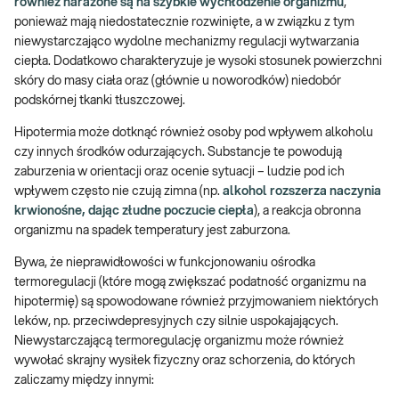
również narażone są na szybkie wychłodzenie organizmu
,
ponieważ mają niedostatecznie rozwinięte, a w związku z tym
niewystarczająco wydolne mechanizmy regulacji wytwarzania
ciepła. Dodatkowo charakteryzuje je wysoki stosunek powierzchni
skóry do masy ciała oraz (głównie u noworodków) niedobór
podskórnej tkanki tłuszczowej.
Hipotermia może dotknąć również osoby pod wpływem alkoholu
czy innych środków odurzających. Substancje te powodują
zaburzenia w orientacji oraz ocenie sytuacji – ludzie pod ich
wpływem często nie czują zimna (np.
alkohol rozszerza naczynia
krwionośne, dając złudne poczucie ciepła
), a reakcja obronna
organizmu na spadek temperatury jest zaburzona.
Bywa, że nieprawidłowości w funkcjonowaniu ośrodka
termoregulacji (które mogą zwiększać podatność organizmu na
hipotermię) są spowodowane również przyjmowaniem niektórych
leków, np. przeciwdepresyjnych czy silnie uspokajających.
Niewystarczającą termoregulację organizmu może również
wywołać skrajny wysiłek fizyczny oraz schorzenia, do których
zaliczamy między innymi: