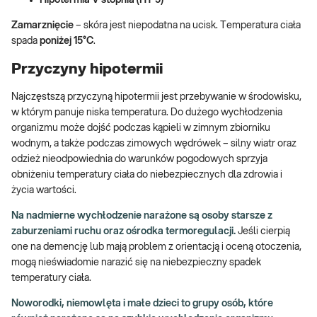
Hipotermia V stopnia (HT 5)
Zamarznięcie
– skóra jest niepodatna na ucisk. Temperatura ciała
spada
poniżej 15°C
.
Przyczyny hipotermii
Najczęstszą przyczyną hipotermii jest przebywanie w środowisku,
w którym panuje niska temperatura. Do dużego wychłodzenia
organizmu może dojść podczas kąpieli w zimnym zbiorniku
wodnym, a także podczas zimowych wędrówek – silny wiatr oraz
odzież nieodpowiednia do warunków pogodowych sprzyja
obniżeniu temperatury ciała do niebezpiecznych dla zdrowia i
życia wartości.
Na nadmierne wychłodzenie narażone są osoby starsze z
zaburzeniami ruchu oraz ośrodka termoregulacji.
Jeśli cierpią
one na demencję lub mają problem z orientacją i oceną otoczenia,
mogą nieświadomie narazić się na niebezpieczny spadek
temperatury ciała.
Noworodki, niemowlęta i małe dzieci to grupy osób, które