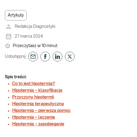
Artykuły
Redakcja Diagnostyki
27 marca 2024
Przeczytasz w
10
minut
Udostępnij
Spis treści:
Co to jest hipotermia?
Hipotermia – klasyfikacja
Przyczyny hipotermii
Hipotermia terapeutyczna
Hipotermia – pierwsza pomoc
Hipotermia – leczenie
Hipotermia – zapobieganie