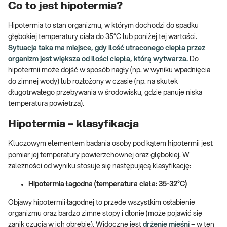
Co to jest hipotermia?
Hipotermia to stan organizmu, w którym dochodzi do spadku
głębokiej temperatury ciała do 35°C lub poniżej tej wartości.
Sytuacja taka ma miejsce, gdy ilość utraconego ciepła przez
organizm jest większa od ilości ciepła, którą wytwarza.
Do
hipotermii może dojść w sposób nagły (np. w wyniku wpadnięcia
do zimnej wody) lub rozłożony w czasie (np. na skutek
długotrwałego przebywania w środowisku, gdzie panuje niska
temperatura powietrza).
Hipotermia – klasyfikacja
Kluczowym elementem badania osoby pod kątem hipotermii jest
pomiar jej temperatury powierzchownej oraz głębokiej. W
zależności od wyniku stosuje się następującą klasyfikację:
Hipotermia łagodna (temperatura ciała: 35-32°C)
Objawy hipotermii łagodnej to przede wszystkim osłabienie
organizmu oraz bardzo zimne stopy i dłonie (może pojawić się
zanik czucia w ich obrębie). Widoczne jest
drżenie mięśni
– w ten