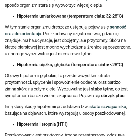
sposób organizm stara się wytworzyć więcej ciepła.
Hipotermia umiarkowana (temperatura ciała: 32-28°C)
W tym stanie organizmu dreszcze ustępują, pojawia się
senność
oraz dezorientacja
. Poszkodowany często nie wie, gdzie się
znajduje, ma halucynacje, jest obojętny, ale przytomny. Skóra na
klatce piersiowej jest mocno wychłodzona, źrenice są poszerzone,
u chorego wyczuwalne jest niemiarowe tętno.
Hipotermia ciężka, głęboka (temperatura ciała: <28°C)
Objawy hipotermii głębokiej to przede wszystkim utrata
przytomności, spłycenie i spowolnienie oddechu oraz bardzo
zimna skóra na całym ciele. Wyczuwalne jest
słabe tętno
, co jest
symptomem bardzo wolnej akcji serca. Pojawia się
obrzęk płuc
.
Inną klasyfikację hipotermii przedstawia tzw.
skala szwajcarska
,
bazująca na objawach, które występują u osoby poszkodowanej:
Hipotermia I stopnia (HT 1)
Poszkodowany jest przytomny, trochę przestraszony, odczuwa