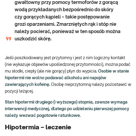
gwałtowny przy pomocy termoforów z gorącą
wodą przykładanych bezpośrednio do skóry
czy gorących kąpieli – takie postępowanie
grozi oparzeniami. Zmarzniętych rąk i stóp nie
należy pocierać, ponieważ w ten sposób można
uszkodzić skórę.
Jeśli poszkodowany jest przytomny i jest z nim logiczny kontakt
(nie wykazuje objawów upośledzonej przytomności), można podać
mu słodki, ciepły (ale nie gorący) płyn do wypicia.
Osobie w stanie
hipotermii nie wolno podawać alkoholu ani napojów
zawierających kofeinę.
Osobę nieprzytomną należy pozostawić w
pozycji leżącej.
Stan hipotermii drugiego (i wyższego) stopnia, zawsze wymaga
interwencji medycznej, dlatego po udzieleniu pierwszej pomocy
należy wezwać pogotowie ratunkowe.
Hipotermia – leczenie