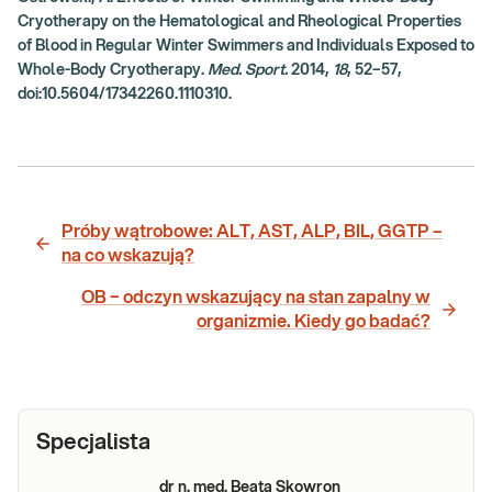
Cryotherapy on the Hematological and Rheological Properties
of Blood in Regular Winter Swimmers and Individuals Exposed to
Whole-Body Cryotherapy.
Med. Sport.
2014,
18
, 52–57,
doi:10.5604/17342260.1110310.
Próby wątrobowe: ALT, AST, ALP, BIL, GGTP –
na co wskazują?
OB − odczyn wskazujący na stan zapalny w
organizmie. Kiedy go badać?
Specjalista
dr n. med. Beata Skowron