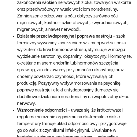
zakończenia włókien nerwowych zlokalizowanych w skórze
oraz przeciwbólowym właściwościom noradrenaliny.
Zmniejszenie odczuwania bólu dotyczy zarówno bóli
mięśniowych, kostno – szkieletowych, zwyrodnieniowych,
migrenowych, a nawet nerwobóli.
Działanie przeciwdepresyjne i poprawa nastroju
– szok
termiczny wywołany zanurzeniem w zimnej wodzie, poza
wyrzutem do krwi hormonów stresu, stymuluje w mózgu
wydzielanie serotoniny, dopaminy i oksytocyny. Hormony te,
określane mianem endorfin lub hormonów szczęścia
sprawiają, że odczuwamy przyjemność i ekscytację oraz
chcemy powtarzać czynności, które wyzwalają ich
produkcję. Pozytywny wpływ morsowania na psychikę,
poprawę nastroju i efekt antydepresyjny tłumaczy się
dodatkowo działaniem noradrenaliny na współczulny układ
nerwowy.
Wzmocnienie odporności
– uważa się, że krótkotrwałe i
regularne narażenie organizmu na ekstremalnie niskie
temperatury trenuje układ odpornościowy i przygotowuje
go do walki z czynnikami infekcyjnymi. Uwalniane w