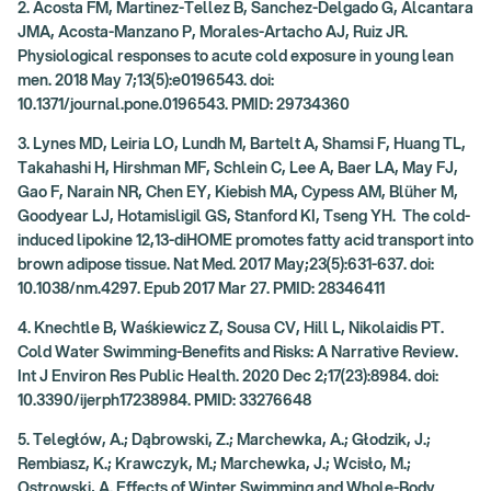
2. Acosta FM, Martinez-Tellez B, Sanchez-Delgado G, Alcantara
JMA, Acosta-Manzano P, Morales-Artacho AJ, Ruiz JR.
Physiological responses to acute cold exposure in young lean
men. 2018 May 7;13(5):e0196543. doi:
10.1371/journal.pone.0196543. PMID: 29734360
3. Lynes MD, Leiria LO, Lundh M, Bartelt A, Shamsi F, Huang TL,
Takahashi H, Hirshman MF, Schlein C, Lee A, Baer LA, May FJ,
Gao F, Narain NR, Chen EY, Kiebish MA, Cypess AM, Blüher M,
Goodyear LJ, Hotamisligil GS, Stanford KI, Tseng YH. The cold-
induced lipokine 12,13-diHOME promotes fatty acid transport into
brown adipose tissue. Nat Med. 2017 May;23(5):631-637. doi:
10.1038/nm.4297. Epub 2017 Mar 27. PMID: 28346411
4. Knechtle B, Waśkiewicz Z, Sousa CV, Hill L, Nikolaidis PT.
Cold Water Swimming-Benefits and Risks: A Narrative Review.
Int J Environ Res Public Health. 2020 Dec 2;17(23):8984. doi:
10.3390/ijerph17238984. PMID: 33276648
5. Teległów, A.; Dąbrowski, Z.; Marchewka, A.; Głodzik, J.;
Rembiasz, K.; Krawczyk, M.; Marchewka, J.; Wcisło, M.;
Ostrowski, A. Effects of Winter Swimming and Whole-Body