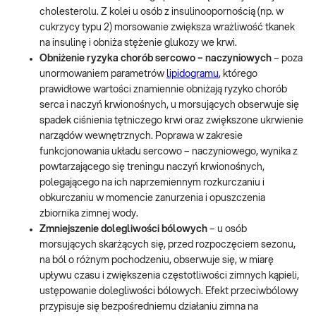
cholesterolu. Z kolei u osób z insulinoopornością (np. w
cukrzycy typu 2) morsowanie zwiększa wrażliwość tkanek
na insulinę i obniża stężenie glukozy we krwi.
Obniżenie ryzyka chorób sercowo – naczyniowych
– poza
unormowaniem parametrów
lipidogramu
, którego
prawidłowe wartości znamiennie obniżają ryzyko chorób
serca i naczyń krwionośnych, u morsujących obserwuje się
spadek ciśnienia tętniczego krwi oraz zwiększone ukrwienie
narządów wewnętrznych. Poprawa w zakresie
funkcjonowania układu sercowo – naczyniowego, wynika z
powtarzającego się treningu naczyń krwionośnych,
polegającego na ich naprzemiennym rozkurczaniu i
obkurczaniu w momencie zanurzenia i opuszczenia
zbiornika zimnej wody.
Zmniejszenie dolegliwości bólowych
– u osób
morsujących skarżących się, przed rozpoczęciem sezonu,
na ból o różnym pochodzeniu, obserwuje się, w miarę
upływu czasu i zwiększenia częstotliwości zimnych kąpieli,
ustępowanie dolegliwości bólowych. Efekt przeciwbólowy
przypisuje się bezpośredniemu działaniu zimna na