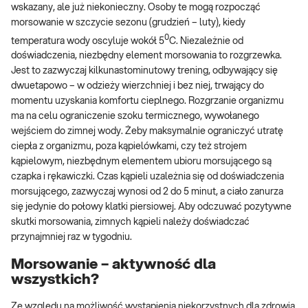
wskazany, ale już niekonieczny. Osoby te mogą rozpocząć
morsowanie w szczycie sezonu (grudzień – luty), kiedy
0
temperatura wody oscyluje wokół 5
C. Niezależnie od
doświadczenia, niezbędny element morsowania to rozgrzewka.
Jest to zazwyczaj kilkunastominutowy trening, odbywający się
dwuetapowo – w odzieży wierzchniej i bez niej, trwający do
momentu uzyskania komfortu cieplnego. Rozgrzanie organizmu
ma na celu ograniczenie szoku termicznego, wywołanego
wejściem do zimnej wody. Żeby maksymalnie ograniczyć utratę
ciepła z organizmu, poza kąpielówkami, czy też strojem
kąpielowym, niezbędnym elementem ubioru morsującego są
czapka i rękawiczki. Czas kąpieli uzależnia się od doświadczenia
morsującego, zazwyczaj wynosi od 2 do 5 minut, a ciało zanurza
się jedynie do połowy klatki piersiowej. Aby odczuwać pozytywne
skutki morsowania, zimnych kąpieli należy doświadczać
przynajmniej raz w tygodniu.
Morsowanie – aktywność dla
wszystkich?
Ze względu na możliwość wystąpienia niekorzystnych dla zdrowia