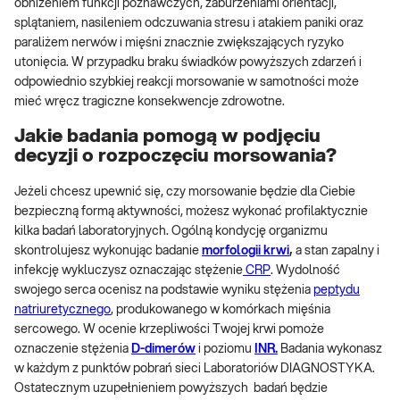
obniżeniem funkcji poznawczych, zaburzeniami orientacji,
splątaniem, nasileniem odczuwania stresu i atakiem paniki oraz
paraliżem nerwów i mięśni znacznie zwiększających ryzyko
utonięcia. W przypadku braku świadków powyższych zdarzeń i
odpowiednio szybkiej reakcji morsowanie w samotności może
mieć wręcz tragiczne konsekwencje zdrowotne.
Jakie badania pomogą w podjęciu
decyzji o rozpoczęciu morsowania?
Jeżeli chcesz upewnić się, czy morsowanie będzie dla Ciebie
bezpieczną formą aktywności, możesz wykonać profilaktycznie
kilka badań laboratoryjnych. Ogólną kondycję organizmu
skontrolujesz wykonując badanie
morfologii krwi
,
a stan zapalny i
infekcję wykluczysz oznaczając stężenie
CRP
. Wydolność
swojego serca ocenisz na podstawie wyniku stężenia
peptydu
natriuretycznego
, produkowanego w komórkach mięśnia
sercowego.
W ocenie krzepliwości Twojej krwi pomoże
oznaczenie stężenia
D-dimerów
i poziomu
INR.
Badania wykonasz
w każdym z punktów pobrań sieci Laboratoriów DIAGNOSTYKA.
Ostatecznym uzupełnieniem powyższych badań będzie