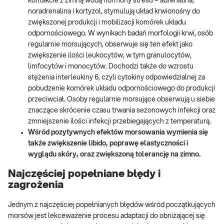
kontakcie z zimną wodą hormony stresu – adrenalina,
noradrenalina i kortyzol, stymulują układ krwionośny do
zwiększonej produkcji i mobilizacji komórek układu
odpornościowego. W wynikach badań morfologii krwi, osób
regularnie morsujących, obserwuje się ten efekt jako
zwiększenie ilości leukocytów, w tym granulocytów,
limfocytów i monocytów. Dochodzi także do wzrostu
stężenia interleukiny 6, czyli cytokiny odpowiedzialnej za
pobudzenie komórek układu odpornościowego do produkcji
przeciwciał. Osoby regularnie morsujące obserwują u siebie
znaczące skrócenie czasu trwania sezonowych infekcji oraz
zmniejszenie ilości infekcji przebiegających z temperaturą.
Wśród pozytywnych efektów morsowania wymienia się
także zwiększenie libido, poprawę elastyczności i
wyglądu skóry, oraz zwiększoną tolerancję na zimno.
Najczęściej popełniane błędy i
zagrożenia
Jednym z najczęściej popełnianych błędów wśród początkujących
morsów jest lekceważenie procesu adaptacji do obniżającej się