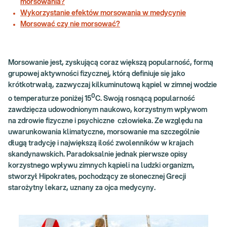
morsowania?
Wykorzystanie efektów morsowania w medycynie
Morsować czy nie morsować?
Morsowanie jest, zyskującą coraz większą popularność, formą
grupowej aktywności fizycznej, którą definiuje się jako
krótkotrwałą, zazwyczaj kilkuminutową kąpiel w zimnej wodzie
0
o temperaturze poniżej 15
C. Swoją rosnącą popularność
zawdzięcza udowodnionym naukowo, korzystnym wpływom
na zdrowie fizyczne i psychiczne człowieka. Ze względu na
uwarunkowania klimatyczne, morsowanie ma szczególnie
długą tradycję i największą ilość zwolenników w krajach
skandynawskich. Paradoksalnie jednak pierwsze opisy
korzystnego wpływu zimnych kąpieli na ludzki organizm,
stworzył Hipokrates, pochodzący ze słonecznej Grecji
starożytny lekarz, uznany za ojca medycyny.