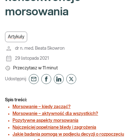
morsowania
Artykuły
dr n. med. Beata Skowron
29 listopada 2021
Przeczytasz w
11
minut
Udostępnij
Spis treści:
Morsowanie – kiedy zacząć?
Morsowanie – aktywność dla wszystkich?
Pozytywne aspekty morsowania
Najczęściej popełniane błędy i zagrożenia
Jakie badania pomogą w podjęciu decyzji o rozpoczęciu