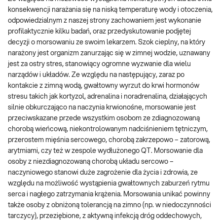
konsekwencji narażania się na niską temperaturę wody i otoczenia,
odpowiedzialnym z naszej strony zachowaniem jest wykonanie
profilaktycznie kilku badań, oraz przedyskutowanie podjętej
decyzji o morsowaniu ze swoim lekarzem. Szok cieplny, na który
narażony jest organizm zanurzając się w zimnej wodzie, uznawany
jest za ostry stres, stanowiący ogromne wyzwanie dla wielu
narządów i układów. Ze względu na następujący, zaraz po
kontakcie z zimną wodą, gwałtowny wyrzut do krwi hormonów
stresu takich jak kortyzol, adrenalina i noradrenalina, działających
silnie obkurczająco na naczynia krwionośne, morsowanie jest
przeciwskazane przede wszystkim osobom ze zdiagnozowaną
chorobą wieńcową, niekontrolowanym nadciśnieniem tętniczym,
przerostem mięśnia sercowego, chorobą zakrzepowo – zatorową,
arytmiami, czy też w zespole wydłużonego QT. Morsowanie dla
osoby z niezdiagnozowaną chorobą układu sercowo –
naczyniowego stanowi duże zagrożenie dla życia i zdrowia, ze
względu na możliwość wystąpienia gwałtownych zaburzeń rytmu
serca i nagłego zatrzymania krążenia. Morsowania unikać powinny
także osoby z obniżoną tolerancją na zimno (np. w niedoczynności
tarczycy), przeziębione, z aktywną infekcją dróg oddechowych,