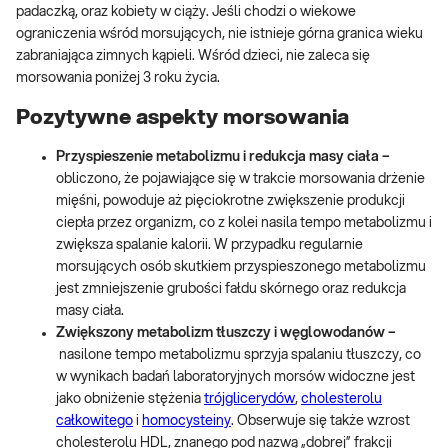
padaczką, oraz kobiety w ciąży. Jeśli chodzi o wiekowe
ograniczenia wśród morsujących, nie istnieje górna granica wieku
zabraniająca zimnych kąpieli. Wśród dzieci, nie zaleca się
morsowania poniżej 3 roku życia.
Pozytywne aspekty morsowania
Przyspieszenie metabolizmu i redukcja masy ciała –
obliczono, że pojawiające się w trakcie morsowania drżenie
mięśni, powoduje aż pięciokrotne zwiększenie produkcji
ciepła przez organizm, co z kolei nasila tempo metabolizmu i
zwiększa spalanie kalorii. W przypadku regularnie
morsujących osób skutkiem przyspieszonego metabolizmu
jest zmniejszenie grubości fałdu skórnego oraz redukcja
masy ciała.
Zwiększony metabolizm tłuszczy i węglowodanów –
nasilone tempo metabolizmu sprzyja spalaniu tłuszczy, co
w wynikach badań laboratoryjnych morsów widoczne jest
jako obniżenie stężenia
trójglicerydów
,
cholesterolu
całkowitego
i
homocysteiny
. Obserwuje się także wzrost
cholesterolu HDL, znanego pod nazwą „dobrej” frakcji