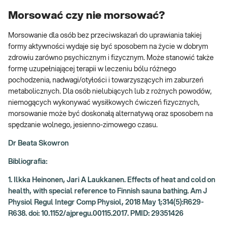
Morsować czy nie morsować?
Morsowanie dla osób bez przeciwskazań do uprawiania takiej
formy aktywności wydaje się być sposobem na życie w dobrym
zdrowiu zarówno psychicznym i fizycznym. Może stanowić także
formę uzupełniającej terapii w leczeniu bólu różnego
pochodzenia, nadwagi/otyłości i towarzyszących im zaburzeń
metabolicznych. Dla osób nielubiących lub z rożnych powodów,
niemogących wykonywać wysiłkowych ćwiczeń fizycznych,
morsowanie może być doskonałą alternatywą oraz sposobem na
spędzanie wolnego, jesienno-zimowego czasu.
Dr Beata Skowron
Bibliografia:
1. Ilkka Heinonen, Jari A Laukkanen. Effects of heat and cold on
health, with special reference to Finnish sauna bathing. Am J
Physiol Regul Integr Comp Physiol, 2018 May 1;314(5):R629-
R638. doi: 10.1152/ajpregu.00115.2017. PMID: 29351426