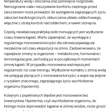
temperatury wody i otoczenia oraz pominięcie rozgrzewki.
Nierozgrzanie ciała i nieuzyskanie komfortu cieplnego przed
zanurzeniem może prowadzić do wystąpienia zagrażających życiu
zaburzeń kardiologicznych, obkurczenia układu oddechowego,
włącznie z utratą kontroli nad oddechem, a nawet utonięcia.
Częstą, niewłaściwą praktyką osób morsujących jest wydłużanie
czasu trwania kąpieli. Warto zapamiętać, że wynikające z
regularnego morsowania korzyści dla zdrowia pojawiają się
niezależnie od czasu ekspozycji na zimno. Zaobserwowano, że
największe zmiany w organizmie – metaboliczne, hormonalne i
termoregulacyjne, zachodzą już w początkowych momentach
zimnej kąpieli. W przypadku morsowania ważniejsza jest
regularność niż czas treningu. Wydłużenie kontaktu z zimną wodą
nie potęguje płynących z morsowania korzyści, a wiąże się jedynie
z ryzykiem znacznego, zagrażającego życiu wychłodzenia
organizmu (hipotermii).
Kolejnym z popełnianych błędów jest morsowanie bez
towarzystwa. Hipotermia, czyli wychłodzenie organizmu, do
którego może doprowadzić kąpanie w zimnej wodzie, może grozić