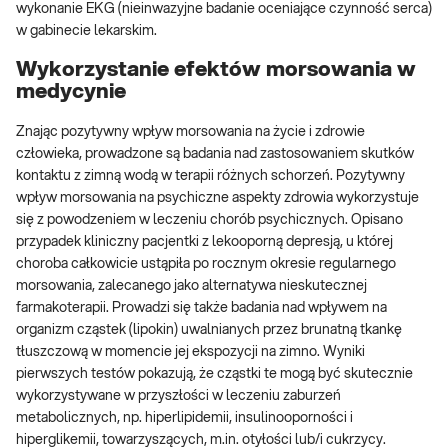
wykonanie EKG (nieinwazyjne badanie oceniające czynność serca)
w gabinecie lekarskim.
Wykorzystanie efektów morsowania w
medycynie
Znając pozytywny wpływ morsowania na życie i zdrowie
człowieka, prowadzone są badania nad zastosowaniem skutków
kontaktu z zimną wodą w terapii różnych schorzeń. Pozytywny
wpływ morsowania na psychiczne aspekty zdrowia wykorzystuje
się z powodzeniem w leczeniu chorób psychicznych. Opisano
przypadek kliniczny pacjentki z lekooporną depresją, u której
choroba całkowicie ustąpiła po rocznym okresie regularnego
morsowania, zalecanego jako alternatywa nieskutecznej
farmakoterapii. Prowadzi się także badania nad wpływem na
organizm cząstek (lipokin) uwalnianych przez brunatną tkankę
tłuszczową w momencie jej ekspozycji na zimno. Wyniki
pierwszych testów pokazują, że cząstki te mogą być skutecznie
wykorzystywane w przyszłości w leczeniu zaburzeń
metabolicznych, np. hiperlipidemii, insulinooporności i
hiperglikemii, towarzyszących, m.in. otyłości lub/i cukrzycy.