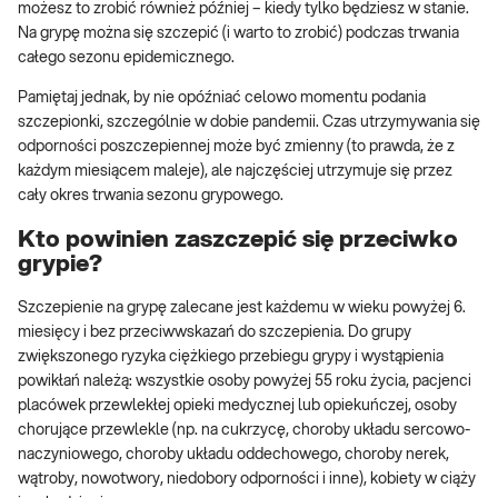
możesz to zrobić również później – kiedy tylko będziesz w stanie.
Na grypę można się szczepić (i warto to zrobić) podczas trwania
całego sezonu epidemicznego.
Pamiętaj jednak, by nie opóźniać celowo momentu podania
szczepionki, szczególnie w dobie pandemii. Czas utrzymywania się
odporności poszczepiennej może być zmienny (to prawda, że z
każdym miesiącem maleje), ale najczęściej utrzymuje się przez
cały okres trwania sezonu grypowego.
Kto powinien zaszczepić się przeciwko
grypie?
Szczepienie na grypę zalecane jest każdemu w wieku powyżej 6.
miesięcy i bez przeciwwskazań do szczepienia. Do grupy
zwiększonego ryzyka ciężkiego przebiegu grypy i wystąpienia
powikłań należą: wszystkie osoby powyżej 55 roku życia, pacjenci
placówek przewlekłej opieki medycznej lub opiekuńczej, osoby
chorujące przewlekle (np. na cukrzycę, choroby układu sercowo-
naczyniowego, choroby układu oddechowego, choroby nerek,
wątroby, nowotwory, niedobory odporności i inne), kobiety w ciąży