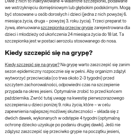
Dwie z nich to inaktywowane 4-walentne szczepionki, podawane
we wstrzyknięciu domięśniowym lub głębokim podskórnym. Mogą
być stosowane u osób dorosłych i dzieci (jedna z nich powyżej 6.
miesiąca życia, druga – powyżej 3. roku życia). Trzeci preparat to
żywa, atenuowana
szczepionka przeciw grypie
zarejestrowana dla
dzieci i młodzieży od ukończenia 24 miesiąca życia do 18 lat. Ta
szczepionka jest w postaci aerozolu stosowanego do nosa.
Kiedy szczepić się na grypę?
Kiedy szczepić się na grypę?
Na grypę warto zaszczepić się zanim
sezon epidemiczny rozpocznie się w pełni. Aby organizm zdążył
wytworzyć przeciwciała (co trwa około 2-3 tygodni) przed
szczytem zachorowalności, odpowiedni czas na szczepienie
przypada na okres jesieni. Optymalnie zrobić to przed końcem
października. Zwróć tutaj uwagę na kwestię pierwszorazowego
szczepienia u dzieci poniżej 9. roku życia, które – w celu
zapewnienia najlepszej możliwej skuteczności – składa się z
dwóch dawek, wykonanych w odstępie 4 tygodni (optymalną
ochronę dziecko uzyskuje po podaniu drugiej dawki). Jeśli nie
zdążysz zaszczepić się przeciwko grypie na początku jesieni,