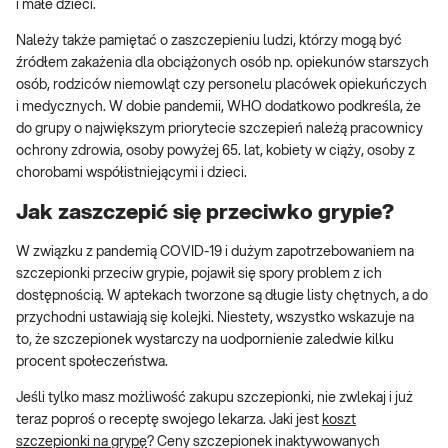
i małe dzieci.
Należy także pamiętać o zaszczepieniu ludzi, którzy mogą być
źródłem zakażenia dla obciążonych osób np. opiekunów starszych
osób, rodziców niemowląt czy personelu placówek opiekuńczych
i medycznych. W dobie pandemii, WHO dodatkowo podkreśla, że
do grupy o największym priorytecie szczepień należą pracownicy
ochrony zdrowia, osoby powyżej 65. lat, kobiety w ciąży, osoby z
chorobami współistniejącymi i dzieci.
Jak zaszczepić się przeciwko grypie?
W związku z pandemią COVID-19 i dużym zapotrzebowaniem na
szczepionki przeciw grypie, pojawił się spory problem z ich
dostępnością. W aptekach tworzone są długie listy chętnych, a do
przychodni ustawiają się kolejki. Niestety, wszystko wskazuje na
to, że szczepionek wystarczy na uodpornienie zaledwie kilku
procent społeczeństwa.
Jeśli tylko masz możliwość zakupu szczepionki, nie zwlekaj i już
teraz poproś o receptę swojego lekarza. Jaki jest
koszt
szczepionki na grypę
? Ceny szczepionek inaktywowanych