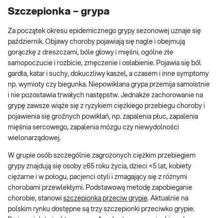
Szczepionka – grypa
Za początek okresu epidemicznego grypy sezonowej uznaje się
październik. Objawy choroby pojawiają się nagle i obejmują
gorączkę z dreszczami, bóle głowy i mięśni, ogólne złe
samopoczucie i rozbicie, zmęczenie i osłabienie. Pojawia się ból
gardła, katar i suchy, dokuczliwy kaszel, a czasem i inne symptomy
np. wymioty czy biegunka. Niepowikłana grypa przemija samoistnie
i nie pozostawia trwałych następstw. Jednakże zachorowanie na
grypę zawsze wiąże się z ryzykiem ciężkiego przebiegu choroby i
pojawienia się groźnych powikłań, np. zapalenia płuc, zapalenia
mięśnia sercowego, zapalenia mózgu czy niewydolności
wielonarządowej.
W grupie osób szczególnie zagrożonych ciężkim przebiegiem
grypy znajdują się osoby ≥65 roku życia, dzieci <5 lat, kobiety
ciężarne i w połogu, pacjenci otyli i zmagający się z różnymi
chorobami przewlekłymi. Podstawową metodę zapobieganie
chorobie, stanowi
szczepionka przeciw grypie
. Aktualnie na
polskim rynku dostępne są trzy szczepionki przeciwko grypie.