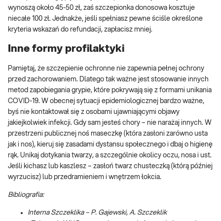
wynoszą około 45-50 zł, zaś szczepionka donosowa kosztuje
niecałe 100 zł. Jednakże, jeśli spełniasz pewne ściśle określone
kryteria wskazań do refundacji, zapłacisz mniej.
Inne formy profilaktyki
Pamiętaj, że szczepienie ochronne nie zapewnia pełnej ochrony
przed zachorowaniem. Dlatego tak ważne jest stosowanie innych
metod zapobiegania grypie, które pokrywają się z formami unikania
COVID-19. W obecnej sytuacji epidemiologicznej bardzo ważne,
byś nie kontaktował się z osobami ujawniającymi objawy
jakiejkolwiek infekcji. Gdy sam jesteś chory – nie narażaj innych. W
przestrzeni publicznej noś maseczkę (która zasłoni zarówno usta
jak i nos), kieruj się zasadami dystansu społecznego i dbaj o higienę
rąk. Unikaj dotykania twarzy, a szczególnie okolicy oczu, nosa i ust.
Jeśli kichasz lub kaszlesz – zasłoń twarz chusteczką (którą później
wyrzucisz) lub przedramieniem i wnętrzem łokcia.
Bibliografia:
Interna Szczeklika – P. Gajewski, A. Szczeklik