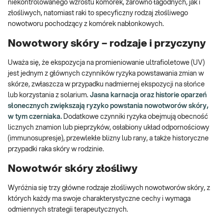
niekontrolowanego wzrostu komórek, zarówno łagodnych, jak i
złośliwych, natomiast raki to specyficzny rodzaj złośliwego
nowotworu pochodzący z komórek nabłonkowych.
Nowotwory skóry – rodzaje i przyczyny
Uważa się, że ekspozycja na promieniowanie ultrafioletowe (UV)
jest jednym z głównych czynników ryzyka powstawania zmian w
skórze, zwłaszcza w przypadku nadmiernej ekspozycji na słońce
lub korzystania z solarium.
Jasna karnacja oraz historie oparzeń
słonecznych zwiększają ryzyko powstania nowotworów skóry,
w tym czerniaka.
Dodatkowe czynniki ryzyka obejmują obecność
licznych znamion lub pieprzyków, osłabiony układ odpornościowy
(immunosupresje), przewlekłe blizny lub rany, a także historyczne
przypadki raka skóry w rodzinie.
Nowotwór skóry złośliwy
Wyróżnia się trzy główne rodzaje złośliwych nowotworów skóry, z
których każdy ma swoje charakterystyczne cechy i wymaga
odmiennych strategii terapeutycznych.