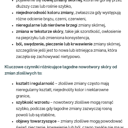
pojawienie się
nowej zmiany skórnej
, która nie goi się przez
dłuższy czas lub rośnie szybko,
niejednorodność koloru zmiany
, zwłaszcza gdy występują
różne odcienie brązu, czerni, czerwieni,
nieregularne lub nierówne brzeg
i zmiany skórnej,
zmiana w teksturze skóry
, takie jak szorstkość, owłosienie
na pieprzyku lub zmieniona konsystencja,
ból, swędzenie, pieczenie lub krwawienie
zmiany skórnej,
szczególnie jeśli jest to nowa lub istniejąca zmiana, która
zaczęła się zachowywać nietypowo.
Kluczowe czynniki różnicujące łagodne nowotwory skóry od
zmian złośliwych to:
kształt i regularność
– złośliwe zmiany często mają
nieregularny kształt, niejednolity kolor i nieklarowne
granice,
szybkość wzrostu
– nowotwory złośliwe mogą rosnąć
szybko, podczas gdy łagodne zmiany zazwyczaj rosną
powoli lub są stabilne,
objawy towarzyszące
– zmiany złośliwe mogą powodować
świąd, pieczenie, krwawienie lub ból, czego zwykle nie ma w