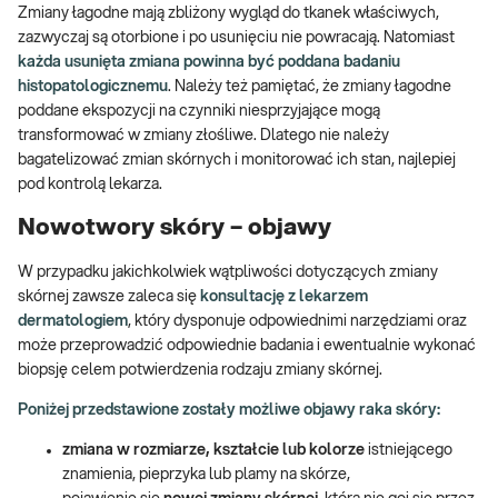
Zmiany łagodne mają zbliżony wygląd do tkanek właściwych,
zazwyczaj są otorbione i po usunięciu nie powracają. Natomiast
każda usunięta zmiana powinna być poddana badaniu
histopatologicznemu
. Należy też pamiętać, że zmiany łagodne
poddane ekspozycji na czynniki niesprzyjające mogą
transformować w zmiany złośliwe. Dlatego nie należy
bagatelizować zmian skórnych i monitorować ich stan, najlepiej
pod kontrolą lekarza.
Nowotwory skóry – objawy
W przypadku jakichkolwiek wątpliwości dotyczących zmiany
skórnej zawsze zaleca się
konsultację z lekarzem
dermatologiem
, który dysponuje odpowiednimi narzędziami oraz
może przeprowadzić odpowiednie badania i ewentualnie wykonać
biopsję celem potwierdzenia rodzaju zmiany skórnej.
Poniżej przedstawione zostały możliwe objawy raka skóry:
zmiana w rozmiarze, kształcie lub kolorze
istniejącego
znamienia, pieprzyka lub plamy na skórze,