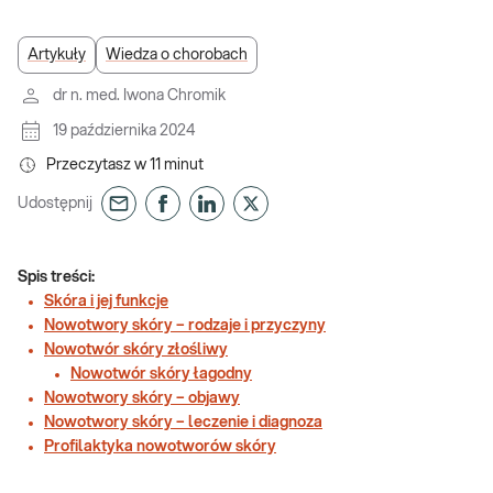
Artykuły
Wiedza o chorobach
dr n. med. Iwona Chromik
19 października 2024
Przeczytasz w
11
minut
Udostępnij
Spis treści:
Skóra i jej funkcje
Nowotwory skóry – rodzaje i przyczyny
Nowotwór skóry złośliwy
Nowotwór skóry łagodny
Nowotwory skóry – objawy
Nowotwory skóry – leczenie i diagnoza
Profilaktyka nowotworów skóry