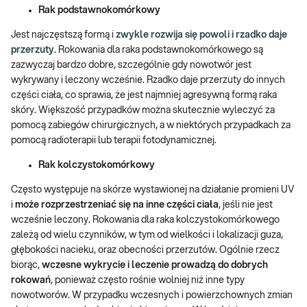
Rak podstawnokomórkowy
Jest najczęstszą formą i
zwykle rozwija się powoli i rzadko daje
przerzuty
. Rokowania dla raka podstawnokomórkowego są
zazwyczaj bardzo dobre, szczególnie gdy nowotwór jest
wykrywany i leczony wcześnie. Rzadko daje przerzuty do innych
części ciała, co sprawia, że jest najmniej agresywną formą raka
skóry. Większość przypadków można skutecznie wyleczyć za
pomocą zabiegów chirurgicznych, a w niektórych przypadkach za
pomocą radioterapii lub terapii fotodynamicznej.
Rak kolczystokomórkowy
Często występuje na skórze wystawionej na działanie promieni UV
i
może rozprzestrzeniać się na inne części ciała
, jeśli nie jest
wcześnie leczony. Rokowania dla raka kolczystokomórkowego
zależą od wielu czynników, w tym od wielkości i lokalizacji guza,
głębokości nacieku, oraz obecności przerzutów. Ogólnie rzecz
biorąc,
wczesne wykrycie i leczenie prowadzą do dobrych
rokowań
, ponieważ często rośnie wolniej niż inne typy
nowotworów. W przypadku wczesnych i powierzchownych zmian