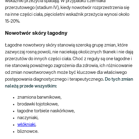
wskaźniki przeżycia spadają. W przypadku czerniaka
przerzutowego (stadium IV), kiedy nowotwór rozprzestrzenia się
na inne części ciała, pięcioletni wskaźnik przeżycia wynosi około
15-20%.
Nowotwór skóry łagodny
Łagodne nowotwory skóry stanowią szeroką grupę zmian, które
zazwyczaj rosną powoli, nie naciekają okolicznych tkanek i nie dają
przerzutów do innych części ciała. Choć z reguły są one łagodne i
nie stanowią poważnego zagrożenia dla zdrowia, ich różnicowanie
od zmian nowotworowych może być kluczowe dla właściwego
postępowania diagnostycznego i terapeutycznego
. Do tych zmian
należą przede wszystkim:
znamiona barwnikowe,
brodawki łojotokowe,
łagodne torbiele naskórkowe,
naczyniaki,
włókniaki
,
bliznowce.