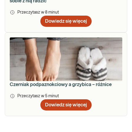
sobie z nią radzić
Przeczytasz w
8
minut
Dowiedz się więcej
Czerniak podpaznokciowy a grzybica – różnice
Przeczytasz w
5
minut
Dowiedz się więcej