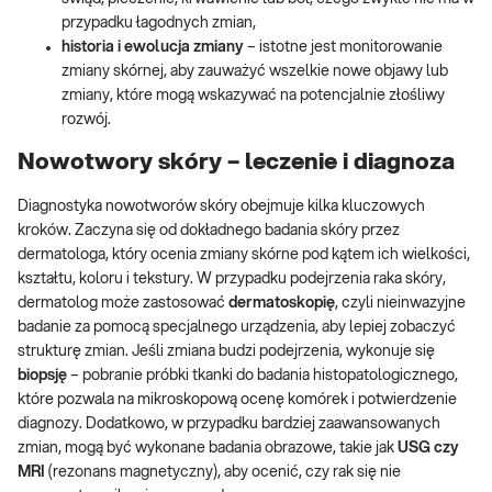
przypadku łagodnych zmian,
historia i ewolucja zmiany
– istotne jest monitorowanie
zmiany skórnej, aby zauważyć wszelkie nowe objawy lub
zmiany, które mogą wskazywać na potencjalnie złośliwy
rozwój.
Nowotwory skóry – leczenie i diagnoza
Diagnostyka nowotworów skóry obejmuje kilka kluczowych
kroków. Zaczyna się od dokładnego badania skóry przez
dermatologa, który ocenia zmiany skórne pod kątem ich wielkości,
kształtu, koloru i tekstury. W przypadku podejrzenia raka skóry,
dermatolog może zastosować
dermatoskopię
, czyli nieinwazyjne
badanie za pomocą specjalnego urządzenia, aby lepiej zobaczyć
strukturę zmian. Jeśli zmiana budzi podejrzenia, wykonuje się
biopsję
– pobranie próbki tkanki do badania histopatologicznego,
które pozwala na mikroskopową ocenę komórek i potwierdzenie
diagnozy. Dodatkowo, w przypadku bardziej zaawansowanych
zmian, mogą być wykonane badania obrazowe, takie jak
USG czy
MRI
(rezonans magnetyczny), aby ocenić, czy rak się nie