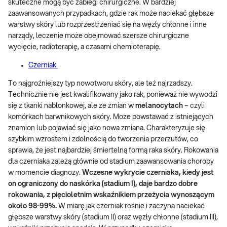
skuteczne mogą być zabiegi chirurgiczne. W bardziej
zaawansowanych przypadkach, gdzie rak może naciekać głębsze
warstwy skóry lub rozprzestrzeniać się na węzły chłonne i inne
narządy, leczenie może obejmować szersze chirurgiczne
wycięcie, radioterapię, a czasami chemioterapię.
Czerniak
To najgroźniejszy typ nowotworu skóry, ale też najrzadszy.
Technicznie nie jest kwalifikowany jako rak, ponieważ nie wywodzi
się z tkanki nabłonkowej, ale ze zmian w
melanocytach
– czyli
komórkach barwnikowych skóry. Może powstawać z istniejących
znamion lub pojawiać się jako nowa zmiana. Charakteryzuje się
szybkim wzrostem i zdolnością do tworzenia przerzutów, co
sprawia, że jest najbardziej śmiertelną formą raka skóry. Rokowania
dla czerniaka zależą głównie od stadium zaawansowania choroby
w momencie diagnozy.
Wczesne wykrycie czerniaka, kiedy jest
on ograniczony do naskórka (stadium I), daje bardzo dobre
rokowania, z pięcioletnim wskaźnikiem przeżycia wynoszącym
około 98-99%.
W miarę jak czerniak rośnie i zaczyna naciekać
głębsze warstwy skóry (stadium II) oraz węzły chłonne (stadium III),