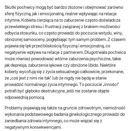
Skutki pochwicy mogą być bardzo złożone i obejmować zarówno
sferę fizyczną, jak i emocjonalną, realnie wpływając na relacje
intymne. Kobieta cierpiąca na to zaburzenie często doświadcza
przewlekłego stresu i frustracji związanej z brakiem możliwości
odbycia stosunku, co często prowadzi do poczucia wstydu, winy,
obniżonej samooceny, pogłębiając tym samym problem. Z czasem
pojawia się lęk przed bliskością fizyczną i emocjonalną, co
negatywnie wpływa na relacje z partnerem. Długotrwała pochwica
może również powodować wtórne zaburzenia psychiczne, takie
jak depresja, zaburzenia lękowe czy obniżone libido. Niektóre
kobiety wycofują się z życia seksualnego całkowicie, przekonane,
że „coś jest z nimi nie tak” lub że nigdy nie będą w stanie
prowadzić normalnego życia intymnego. To poczucie „inności”
potrafi być głęboko destrukcyjne, jeśli nie zostanie objęte
odpowiednią pomocą.
Problemy pojawiają się także na gruncie zdrowotnym, niemożność
wykonania podstawowego badania ginekologicznego prowadzi do
zaniedbania zdrowia intymnego, co może wiązać się z
negatywnymi konsekwencjami.