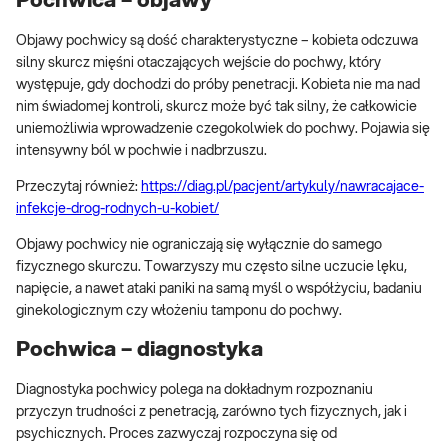
Pochwica – objawy
Objawy pochwicy są dość charakterystyczne – kobieta odczuwa
silny skurcz mięśni otaczających wejście do pochwy, który
występuje, gdy dochodzi do próby penetracji. Kobieta nie ma nad
nim świadomej kontroli, skurcz może być tak silny, że całkowicie
uniemożliwia wprowadzenie czegokolwiek do pochwy. Pojawia się
intensywny ból w pochwie i nadbrzuszu.
Przeczytaj również:
https://diag.pl/pacjent/artykuly/nawracajace-
infekcje-drog-rodnych-u-kobiet/
Objawy pochwicy nie ograniczają się wyłącznie do samego
fizycznego skurczu. Towarzyszy mu często silne uczucie lęku,
napięcie, a nawet ataki paniki na samą myśl o współżyciu, badaniu
ginekologicznym czy włożeniu tamponu do pochwy.
Pochwica – diagnostyka
Diagnostyka pochwicy polega na dokładnym rozpoznaniu
przyczyn trudności z penetracją, zarówno tych fizycznych, jak i
psychicznych. Proces zazwyczaj rozpoczyna się od