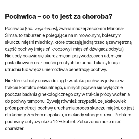
Pochwica – co to jest za choroba?
Pochwica (łac.
vaginismus
), zwana inaczej zespołem Mariona-
Simsa, to zaburzenie polegające na mimowolnym, bolesnym
skurczu mięśni miednicy, które otaczają jedną trzecią zewnętrzną
część pochwy (mięsień kroczowy i mięsień dźwigacz odbytu).
Niekiedy pojawia się skurcz mięśni przywodzących ud, mięśni
pośladkowych oraz mięśni prostych brzucha. Taka sytuacja
utrudnia lub wręcz uniemożliwia penetrację pochwy.
Niektóre kobiety doświadczają tzw. ataku pochwicy jedynie w
trakcie kontaktu seksualnego, u innych pojawia się wyłącznie
podczas badania ginekologicznego czy w trakcie próby włożenia
do pochwy tamponu. Bywają również przypadki, że jakakolwiek
próba penetracji pochwy uruchamia proces skurczu mięśni, co jest
dla kobiety źródłem niepokoju, a niekiedy silnego stresu. Problem
pochwicy dotyczy około 1-2% kobiet. Zaburzenie może mieć
charakter: