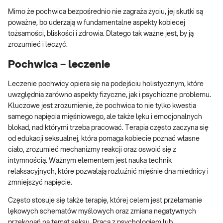
Mimo że pochwica bezpośrednio nie zagraża życiu, jej skutki są
poważne, bo uderzają w fundamentalne aspekty kobiecej
tożsamości, bliskości i zdrowia. Dlatego tak ważne jest, by ją
zrozumieć i leczyć.
Pochwica – leczenie
Leczenie pochwicy opiera się na podejściu holistycznym, które
uwzględnia zarówno aspekty fizyczne, jak i psychiczne problemu.
Kluczowe jest zrozumienie, że pochwica to nie tylko kwestia
samego napięcia mięśniowego, ale także lęku i emocjonalnych
blokad, nad którymi trzeba pracować. Terapia często zaczyna się
od edukacji seksualnej, która pomaga kobiecie poznać własne
ciało, zrozumieć mechanizmy reakcji oraz oswoić się z
intymnością. Ważnym elementem jest nauka technik
relaksacyjnych, które pozwalają rozluźnić mięśnie dna miednicy i
zmniejszyć napięcie.
Często stosuje się także terapię, której celem jest przełamanie
lękowych schematów myślowych oraz zmiana negatywnych
przekonań na temat seksu. Praca z psychologiem lub