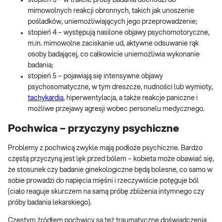
stopień 3 – w trakcie próby badania dochodzi do
mimowolnych reakcji obronnych, takich jak unoszenie
pośladków, uniemożliwiających jego przeprowadzenie;
stopień 4 – występują nasilone objawy psychomotoryczne,
m.in. mimowolne zaciskanie ud, aktywne odsuwanie rąk
osoby badającej, co całkowicie uniemożliwia wykonanie
badania;
stopień 5 – pojawiają się intensywne objawy
psychosomatyczne, w tym dreszcze, nudności lub wymioty,
tachykardia
, hiperwentylacja, a także reakcje paniczne i
możliwe przejawy agresji wobec personelu medycznego.
Pochwica – przyczyny psychiczne
Problemy z pochwicą zwykle mają podłoże psychiczne. Bardzo
częstą przyczyną jest lęk przed bólem – kobieta może obawiać się,
że stosunek czy badanie ginekologiczne będą bolesne, co samo w
sobie prowadzi do napięcia mięśni i rzeczywiście potęguje ból
(ciało reaguje skurczem na samą próbę zbliżenia intymnego czy
próby badania lekarskiego).
Częstym źródłem pochwicy są też traumatyczne doświadczenia