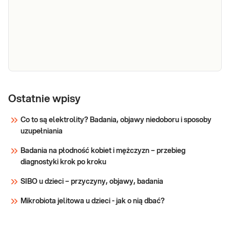
e-Pakiet
Stworzony z udziałem ekspertów – Rada
dla
Medyczna Diagnostyka S.A. Pakiet został
przygotowany i zweryfikowany przez
kobiet
specjalistów Rady Medycznej Diagnostyka S.A.,
która czuwa nad kliniczną zasadnością
Sprawdź
oferowanych paneli badań, aby jak najlepiej
wspomaga
e-Pakiet dla kobiet
Dedykowany dla: Kobiet w każdym
wieku Wskazany: → Profilaktycznie,
z konsultacją
Ostatnie wpisy
do oceny stanu zdrowia kobiety
Co to są elektrolity? Badania, objawy niedoboru i sposoby
uzupełniania
Sprawdź
Badania na płodność kobiet i mężczyzn – przebieg
diagnostyki krok po kroku
SIBO u dzieci – przyczyny, objawy, badania
Mikrobiota jelitowa u dzieci - jak o nią dbać?