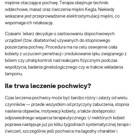
mięśnie otaczające pochwę. Terapia obejmuje techniki
oddechowe, masaż oraz ćwiczenia mięśni Kegla. Niekiedy
wskazane jest przeprowadzenie elektrostymulacji mięśni, co
wspomaga ich relaksację.
Czasami lekarz decyduje o zastosowaniu dopochwowych
urządzeń (tzw. dilatatorów) używanych do stopniowego
poszerzania pochwy. Procedura ma na celu oswojenie ciała
kobiety z uczuciem penetracji i zredukowanie lęku związanego z
bólem czy utratą kontroli nad reakcjami fizycznymi podczas
współżycia, badania ginekologicznego czy w trakcie wkładania
tamponu.
Ile trwa leczenie pochwicy?
Czas leczenia pochwicy może być bardzo różny i zależy od wielu
czynników — przede wszystkim od przyczyny zaburzenia, stopnia
nasilenia objawów, motywacji kobiety, a także dostępności
odpowiedniego wsparcia terapeutycznego. U niektórych kobiet
poprawa następuje już po kilku tygodniach systematycznej terapii i
ćwiczeń, szczególnie jeśli pochwica ma łagodny charakter i