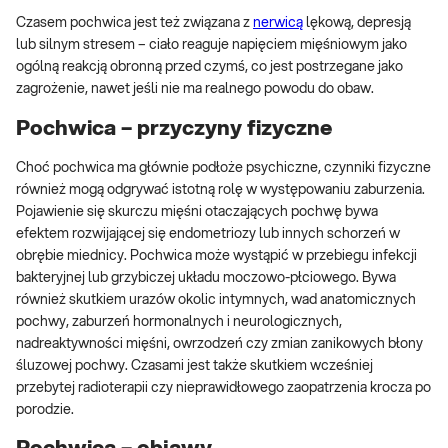
Czasem pochwica jest też związana z
nerwicą
lękową, depresją
lub silnym stresem – ciało reaguje napięciem mięśniowym jako
ogólną reakcją obronną przed czymś, co jest postrzegane jako
zagrożenie, nawet jeśli nie ma realnego powodu do obaw.
Pochwica – przyczyny fizyczne
Choć pochwica ma głównie podłoże psychiczne, czynniki fizyczne
również mogą odgrywać istotną rolę w występowaniu zaburzenia.
Pojawienie się skurczu mięśni otaczających pochwę bywa
efektem rozwijającej się endometriozy lub innych schorzeń w
obrębie miednicy. Pochwica może wystąpić w przebiegu infekcji
bakteryjnej lub grzybiczej układu moczowo-płciowego. Bywa
również skutkiem urazów okolic intymnych, wad anatomicznych
pochwy, zaburzeń hormonalnych i neurologicznych,
nadreaktywności mięśni, owrzodzeń czy zmian zanikowych błony
śluzowej pochwy. Czasami jest także skutkiem wcześniej
przebytej radioterapii czy nieprawidłowego zaopatrzenia krocza po
porodzie.