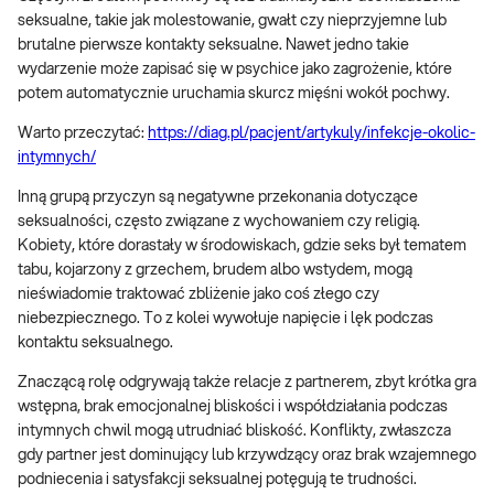
seksualne, takie jak molestowanie, gwałt czy nieprzyjemne lub
brutalne pierwsze kontakty seksualne. Nawet jedno takie
wydarzenie może zapisać się w psychice jako zagrożenie, które
potem automatycznie uruchamia skurcz mięśni wokół pochwy.
Warto przeczytać:
https://diag.pl/pacjent/artykuly/infekcje-okolic-
intymnych/
Inną grupą przyczyn są negatywne przekonania dotyczące
seksualności, często związane z wychowaniem czy religią.
Kobiety, które dorastały w środowiskach, gdzie seks był tematem
tabu, kojarzony z grzechem, brudem albo wstydem, mogą
nieświadomie traktować zbliżenie jako coś złego czy
niebezpiecznego. To z kolei wywołuje napięcie i lęk podczas
kontaktu seksualnego.
Znaczącą rolę odgrywają także relacje z partnerem, zbyt krótka gra
wstępna, brak emocjonalnej bliskości i współdziałania podczas
intymnych chwil mogą utrudniać bliskość. Konflikty, zwłaszcza
gdy partner jest dominujący lub krzywdzący oraz brak wzajemnego
podniecenia i satysfakcji seksualnej potęgują te trudności.