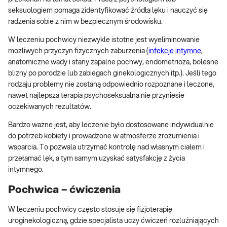
seksuologiem pomaga zidentyfikować źródła lęku i nauczyć się
radzenia sobie z nim w bezpiecznym środowisku.
W leczeniu pochwicy niezwykle istotne jest wyeliminowanie
możliwych przyczyn fizycznych zaburzenia (
infekcje intymne
,
anatomiczne wady i stany zapalne pochwy, endometrioza, bolesne
blizny po porodzie lub zabiegach ginekologicznych itp.). Jeśli tego
rodzaju problemy nie zostaną odpowiednio rozpoznane i leczone,
nawet najlepsza terapia psychoseksualna nie przyniesie
oczekiwanych rezultatów.
Bardzo ważne jest, aby leczenie było dostosowane indywidualnie
do potrzeb kobiety i prowadzone w atmosferze zrozumienia i
wsparcia. To pozwala utrzymać kontrolę nad własnym ciałem i
przełamać lęk, a tym samym uzyskać satysfakcję z życia
intymnego.
Pochwica – ćwiczenia
W leczeniu pochwicy często stosuje się fizjoterapię
uroginekologiczną, gdzie specjalista uczy ćwiczeń rozluźniających