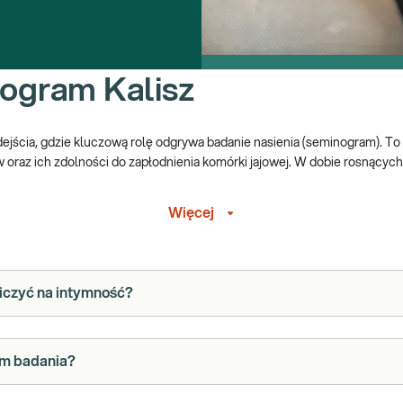
nogram Kalisz
jścia, gdzie kluczową rolę odgrywa badanie nasienia (seminogram). To 
w oraz ich zdolności do zapłodnienia komórki jajowej. W dobie rosnących
Więcej
na kompleksową ocenę parametrów seminologicznych, przeprowadzoną z
y, ale także stanowi punkt wyjścia do opracowania indywidualnej strate
iczyć na intymność?
ące jakość nasienia. Dostarcza ono szczegółowych informacji na temat
em badania?