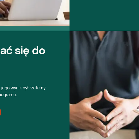
ać się do
jego wynik był rzetelny.
nogramu.