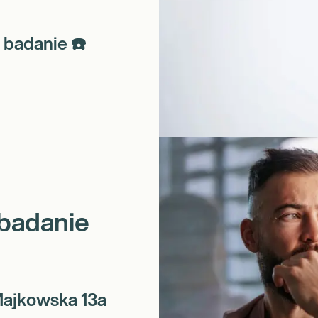
 badanie ☎️
badanie
Majkowska 13a