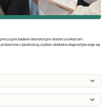
precyzyjne badanie laboratoryjne dostarcza lekarzom
 problemów z płodnością, szybka i dokładna diagnostyka staje się
godnie z najnowszymi standardami WHO. Prawidłowo wykonany
gii terapeutycznej dla par starających się o potomstwo.
 liczebności plemników, ich ruchliwości, budowy oraz parametrów