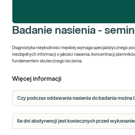
Badanie nasienia - semi
Diagnostyka niepłodności męskiej wymaga specjalistycznego pode
niezbędnych informacji o jakości nasienia, koncentracji plemnikó
fundamentem skutecznego leczenia.
Wykonując badanie nasienia w Kaliszu, pacjenci mogą liczyć 
Więcej informacji
seminogram nie tylko pozwala zidentyfikować potencjalne problem
Seminogram – co to za badanie?
Czy podczas oddawania nasienia do badania można l
Seminogram, znany również jako spermiogram, to badanie oceniaj
fizykochemicznych ejakulatu, takich jak pH czy czas upłynnienia.
Najważniejsze parametry plemników oceniane w seminogramie:
Ile dni abstynencji jest koniecznych przed wykonani
Całkowita liczba
(norma: ≥39 milionów)