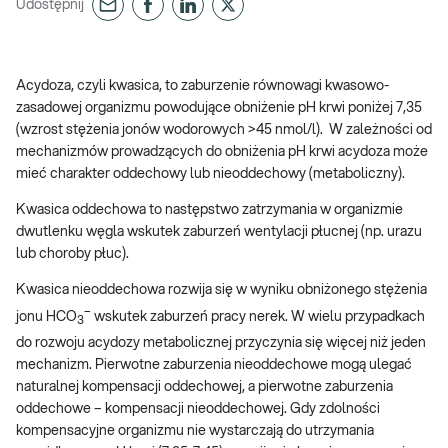
Udostępnij
Acydoza, czyli kwasica, to zaburzenie równowagi kwasowo-
zasadowej organizmu powodujące obniżenie pH krwi poniżej 7,35
(wzrost stężenia jonów wodorowych >45 nmol/l). W zależności od
mechanizmów prowadzących do obniżenia pH krwi acydoza może
mieć charakter oddechowy lub nieoddechowy (metaboliczny).
Kwasica oddechowa to następstwo zatrzymania w organizmie
dwutlenku węgla wskutek zaburzeń wentylacji płucnej (np. urazu
lub choroby płuc).
Kwasica nieoddechowa rozwija się w wyniku obniżonego stężenia
–
jonu HCO
wskutek zaburzeń pracy nerek. W wielu przypadkach
3
do rozwoju acydozy metabolicznej przyczynia się więcej niż jeden
mechanizm. Pierwotne zaburzenia nieoddechowe mogą ulegać
naturalnej kompensacji oddechowej, a pierwotne zaburzenia
oddechowe – kompensacji nieoddechowej. Gdy zdolności
kompensacyjne organizmu nie wystarczają do utrzymania