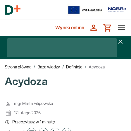
Wyniki online
Strona główna
/
Baza wiedzy
/
Definicje
/
Acydoza
Acydoza
mgr Marta Filipowska
17 lutego 2026
Przeczytasz w
1
minutę