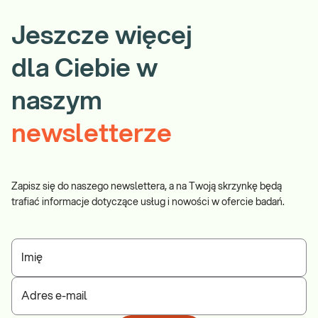
zrealizuj je w punkcie przyjaznym dzieciom –
Jeszcze więcej
sprawdź PUNKTY PRZYJAZNE DZIECIOM.
Wskazany: → W diagnostyce chorób nerek i
Sprawdź
układu moczowego objawiających się m.in.
dla Ciebie w
naszym
newsletterze
Zapisz się do naszego newslettera, a na Twoją skrzynkę będą
trafiać informacje dotyczące usług i nowości w ofercie badań.
Imię
Adres e-mail