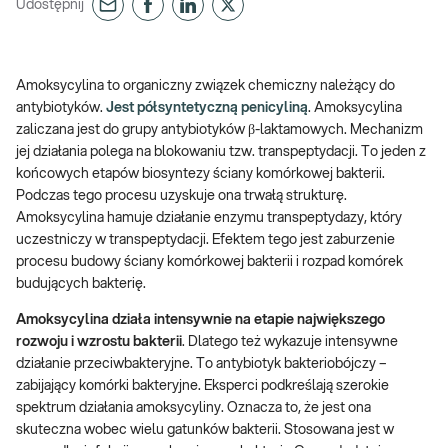
Udostępnij
Amoksycylina to organiczny związek chemiczny należący do
antybiotyków.
Jest półsyntetyczną penicyliną
. Amoksycylina
zaliczana jest do grupy antybiotyków β-laktamowych. Mechanizm
jej działania polega na blokowaniu tzw. transpeptydacji. To jeden z
końcowych etapów biosyntezy ściany komórkowej bakterii.
Podczas tego procesu uzyskuje ona trwałą strukturę.
Amoksycylina hamuje działanie enzymu transpeptydazy, który
uczestniczy w transpeptydacji. Efektem tego jest zaburzenie
procesu budowy ściany komórkowej bakterii i rozpad komórek
budujących bakterię.
Amoksycylina działa intensywnie na etapie największego
rozwoju i wzrostu bakterii
. Dlatego też wykazuje intensywne
działanie przeciwbakteryjne. To antybiotyk bakteriobójczy –
zabijający komórki bakteryjne. Eksperci podkreślają szerokie
spektrum działania amoksycyliny. Oznacza to, że jest ona
skuteczna wobec wielu gatunków bakterii. Stosowana jest w