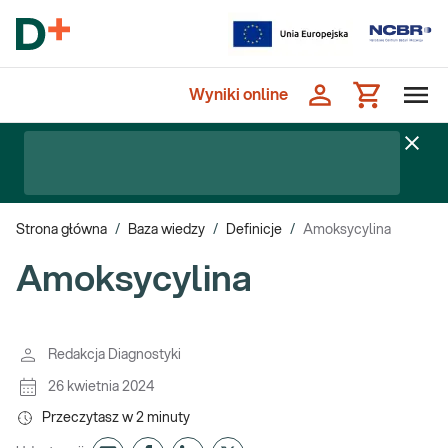
Wyniki online
Strona główna
/
Baza wiedzy
/
Definicje
/
Amoksycylina
Amoksycylina
Redakcja Diagnostyki
26 kwietnia 2024
Przeczytasz w
2
minuty