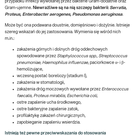
przypadku infekcji wywołanej przez bakterie Gram-dodatnie oraz
Gram-ujemne.
Niewrażliwe są na nią szczepy bakterii:
Serratia,
Proteus, Enterobacter aerogenes, Pseudomonas aeruginosa
.
Może być ona podawana doustnie, domięśniowo i dożylnie. Istnieje
szereg wskazań do jej zastosowania. Wymienia się wśród nich
m.in.:
zakażenia górnych i dolnych dróg oddechowych
spowodowane przez
Staphylococcus spp., Streptococcus
pneumoniae,
Haemophilus influenzae
, paciorkowce α- i β-
hemolizujące,
wczesną postać boreliozy (stadium I),
zakażenia w stomatologii,
zakażenia dróg moczowych wywołane przez
Enterococcus
faecalis, Proteus mirabilis, Escherichia coli
,
ostre zapalenie ucha środkowego,
ostre bakteryjne zapalenie zatok,
profilaktykę zakażeń chirurgicznych,
zapobieganie zapaleniu wsierdzia.
Istnieją też pewne przeciwwskazania do stosowania