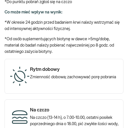
*Do punktu pobrań zgłoś się na czczo
żółć, syntetyzuje czynniki odpowiedzialne za krzepnięcie, hamuje
również nadmierną aktywność układu odpornościowego. W sumie
Co może mieć wpływ na wynik:
pełni równocześnie około 200 różnych funkcji. Niestety wątroba
*W okresie 24 godzin przed badaniem krwi należy wstrzymać się
jest narządem podatnym na choroby, w szczególności zakażenia
od intensywnej aktywności fizycznej.
wirusowe, które mogą znacząco upośledzić jej funkcjonowanie.
*Od osób suplementujących biotynę w dawce >5mg/dobę,
Jakie wykonać badania wątroby?
materiał do badań należy pobierać najwcześniej po 8 godz. od
ostatniego zażycia biotyny.
e-Pakiet wątrobowy
uwzględnia badania, umożliwiające ocenę
funkcji wątroby i dróg żółciowych oraz zdiagnozowanie chorób
wirusowych narządu:
Próby wątrobowe (ALT, AST, ALP, BIL,
Rytm dobowy
GGTP), bilirubina związana (bezpośrednia), albumina, HBs
Zmienność dobowa; zachowywać porę pobrania
antygen, HCV przeciwciała, PT (INR)
Poznaj znaczenie badań wątroby z krwi:
»
Próby wątrobowe (ALT, AST, ALP, bilirubina, GGTP) i
bilirubina związana (bezpośrednia)
to zestaw kilku badań, na
Na czczo
podstawie których oceniana jest funkcja wątroby i dróg
Na czczo (13-14 h), o 7.00-10.00, ostatni posiłek
żółciowych.
poprzedniego dnia o 18.00, pić zwykłe ilości wody,