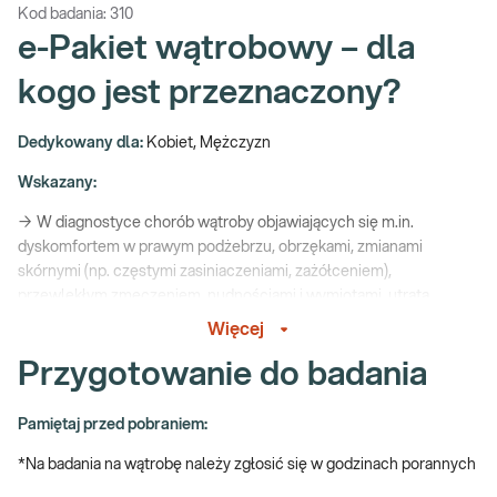
Kod badania:
310
e-Pakiet wątrobowy – dla
kogo jest przeznaczony?
Dedykowany dla:
Kobiet, Mężczyzn
Wskazany:
→ W diagnostyce chorób wątroby objawiających się m.in.
dyskomfortem w prawym podżebrzu, obrzękami, zmianami
skórnymi (np. częstymi zasiniaczeniami, zażółceniem),
przewlekłym zmęczeniem, nudnościami i wymiotami, utratą
apetytu, spadkiem masy ciała, spadkiem odporności, itp.
Więcej
→ W monitorowaniu leczenia chorób wątroby
Przygotowanie do badania
→ Profilaktycznie, do oceny funkcji narządu
Pamiętaj przed pobraniem:
Wątroba – rola w organizmie
*Na badania na wątrobę należy zgłosić się w godzinach porannych
Wątroba bierze udział w procesie trawienia pokarmów, produkuje