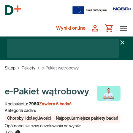
Wyniki online
Sklep
/
Pakiety
/
e-Pakiet wątrobowy
e-Pakiet wątrobowy
Kod pakietu:
7980
Zawiera
6
badań
Kategoria badań:
Choroby i dolegliwości
Najpopularniejsze pakiety badań
Ogólnopolski czas oczekiwania na wynik
:
3 dni