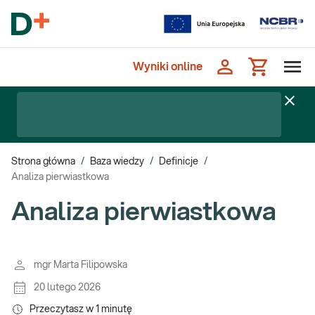
Wyniki online
Strona główna
/
Baza wiedzy
/
Definicje
/
Analiza pierwiastkowa
Analiza pierwiastkowa
mgr Marta Filipowska
20 lutego 2026
Przeczytasz w
1
minutę