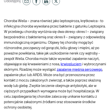
Udostępnij
Choroba Weila – znana również jako leptospiroza, krętkowica - to
infekcyjna choroba wywołana przez bakterie z gatunku Leptospira.
W przebiegu choroby wyróżnia się dwa okresy: okres I – związany
bezpośrednio z bakteriemią oraz okres II – związany z odpowiedzią
immunologiczną organizmu. Objawy tej choroby mogą być
różnorodne, począwszy od gorączki, bólu głowy i mięśni, aż po
poważne powikłania, takie jak uszkodzenie nerek czy wątroby -
zespół Weila. Choroba może także wywołać zapalenie naczyń,
objawiające się krwawieniami z nosa,
krwiopluciem
i wybroczynami
skórnymi. Rzadziej może wystąpić
zapalenie mięśnia sercowego
,
zapalenie płuc lub ARDS. Może ona być przenoszona przez
kontakt z moczu zakażonych zwierząt, a także poprzez skażoną
wodę lub glebę. Zwykle leczenie obejmuje antybiotyki, ale w
cięższych przypadkach wymagana może być hospitalizacja. W
celu zapobiegania tej chorobie zaleca się unikanie kontaktu z
potencjalnie zakażonymi źródłami oraz stosowanie środków
ochrony osobistej.