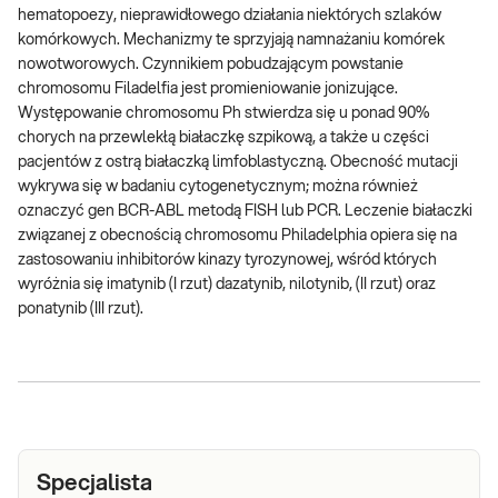
hematopoezy, nieprawidłowego działania niektórych szlaków
komórkowych. Mechanizmy te sprzyjają namnażaniu komórek
nowotworowych. Czynnikiem pobudzającym powstanie
chromosomu Filadelfia jest promieniowanie jonizujące.
Występowanie chromosomu Ph stwierdza się u ponad 90%
chorych na przewlekłą białaczkę szpikową, a także u części
pacjentów z ostrą białaczką limfoblastyczną. Obecność mutacji
wykrywa się w badaniu cytogenetycznym; można również
oznaczyć gen BCR-ABL metodą FISH lub PCR. Leczenie białaczki
związanej z obecnością chromosomu Philadelphia opiera się na
zastosowaniu inhibitorów kinazy tyrozynowej, wśród których
wyróżnia się imatynib (I rzut) dazatynib, nilotynib, (II rzut) oraz
ponatynib (III rzut).
Specjalista