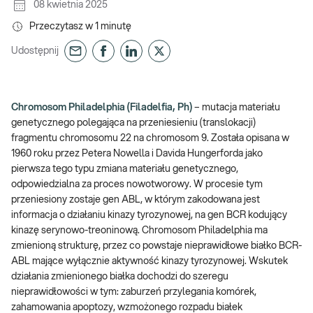
08 kwietnia 2025
Przeczytasz w
1
minutę
Udostępnij
Chromosom Philadelphia (Filadelfia, Ph)
– mutacja materiału
genetycznego polegająca na przeniesieniu (translokacji)
fragmentu chromosomu 22 na chromosom 9. Została opisana w
1960 roku przez Petera Nowella i Davida Hungerforda jako
pierwsza tego typu zmiana materiału genetycznego,
odpowiedzialna za proces nowotworowy. W procesie tym
przeniesiony zostaje gen ABL, w którym zakodowana jest
informacja o działaniu kinazy tyrozynowej, na gen BCR kodujący
kinazę serynowo-treoninową. Chromosom Philadelphia ma
zmienioną strukturę, przez co powstaje nieprawidłowe białko BCR-
ABL mające wyłącznie aktywność kinazy tyrozynowej. Wskutek
działania zmienionego białka dochodzi do szeregu
nieprawidłowości w tym: zaburzeń przylegania komórek,
zahamowania apoptozy, wzmożonego rozpadu białek