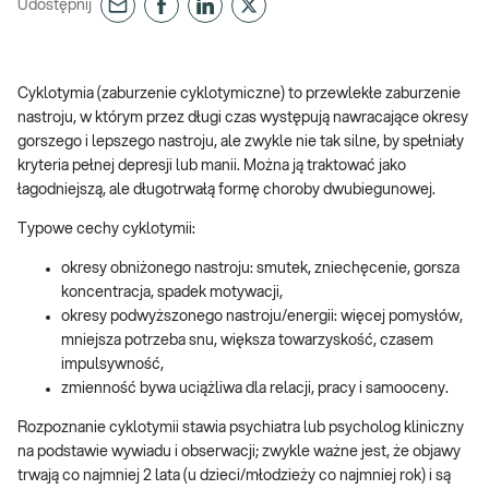
Udostępnij
Cyklotymia (zaburzenie cyklotymiczne) to przewlekłe zaburzenie
nastroju, w którym przez długi czas występują nawracające okresy
gorszego i lepszego nastroju, ale zwykle nie tak silne, by spełniały
kryteria pełnej depresji lub manii. Można ją traktować jako
łagodniejszą, ale długotrwałą formę choroby dwubiegunowej.
Typowe cechy cyklotymii:
okresy obniżonego nastroju: smutek, zniechęcenie, gorsza
koncentracja, spadek motywacji,
okresy podwyższonego nastroju/energii: więcej pomysłów,
mniejsza potrzeba snu, większa towarzyskość, czasem
impulsywność,
zmienność bywa uciążliwa dla relacji, pracy i samooceny.
Rozpoznanie cyklotymii stawia psychiatra lub psycholog kliniczny
na podstawie wywiadu i obserwacji; zwykle ważne jest, że objawy
trwają co najmniej 2 lata (u dzieci/młodzieży co najmniej rok) i są