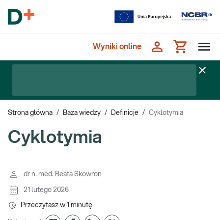
Wyniki online
Strona główna
/
Baza wiedzy
/
Definicje
/
Cyklotymia
Cyklotymia
dr n. med. Beata Skowron
21 lutego 2026
Przeczytasz w
1
minutę