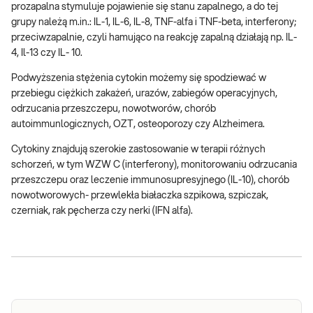
prozapalna stymuluje pojawienie się stanu zapalnego, a do tej
grupy należą m.in.: IL-1, IL-6, IL-8, TNF-alfa i TNF-beta, interferony;
przeciwzapalnie, czyli hamująco na reakcję zapalną działają np. IL-
4, Il-13 czy IL- 10.
Podwyższenia stężenia cytokin możemy się spodziewać w
przebiegu ciężkich zakażeń, urazów, zabiegów operacyjnych,
odrzucania przeszczepu, nowotworów, chorób
autoimmunlogicznych, OZT, osteoporozy czy Alzheimera.
Cytokiny znajdują szerokie zastosowanie w terapii różnych
schorzeń, w tym WZW C (interferony), monitorowaniu odrzucania
przeszczepu oraz leczenie immunosupresyjnego (IL-10), chorób
nowotworowych- przewlekła białaczka szpikowa, szpiczak,
czerniak, rak pęcherza czy nerki (IFN alfa).