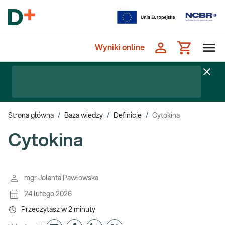
Wyniki online
Strona główna
/
Baza wiedzy
/
Definicje
/
Cytokina
Cytokina
mgr Jolanta Pawłowska
24 lutego 2026
Przeczytasz w
2
minuty