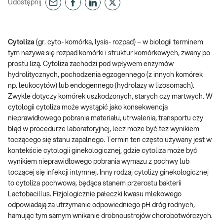
Udostępnij
Cytoliza
(gr. cyto- komórka, lysis- rozpad) – w biologii terminem
tym nazywa się rozpad komórki i struktur komórkowych, zwany po
prostu lizą. Cytoliza zachodzi pod wpływem enzymów
hydrolitycznych, pochodzenia egzogennego (z innych komórek
np. leukocytów) lub endogennego (hydrolazy w lizosomach).
Zwykle dotyczy komórek uszkodzonych, starych czy martwych. W
cytologii cytoliza może wystąpić jako konsekwencja
nieprawidłowego pobrania materiału, utrwalenia, transportu czy
błąd w procedurze laboratoryjnej, lecz może być też wynikiem
toczącego się stanu zapalnego. Termin ten często używany jest w
kontekście cytologii ginekologicznej, gdzie cytoliza może być
wynikiem nieprawidłowego pobrania wymazu z pochwy lub
toczącej się infekcji intymnej. Inny rodzaj cytolizy ginekologicznej
to cytoliza pochwowa, będąca stanem przerostu bakterii
Lactobacillus. Fizjologicznie pałeczki kwasu mlekowego
odpowiadają za utrzymanie odpowiedniego pH dróg rodnych,
hamując tym samym wnikanie drobnoustrojów chorobotwórczych.