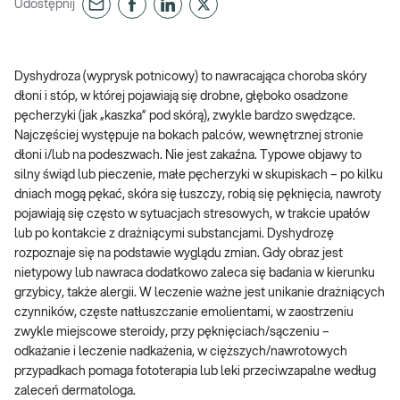
Udostępnij
Dyshydroza (wyprysk potnicowy) to nawracająca choroba skóry
dłoni i stóp, w której pojawiają się drobne, głęboko osadzone
pęcherzyki (jak „kaszka” pod skórą), zwykle bardzo swędzące.
Najczęściej występuje na bokach palców, wewnętrznej stronie
dłoni i/lub na podeszwach. Nie jest zakaźna. Typowe objawy to
silny świąd lub pieczenie, małe pęcherzyki w skupiskach – po kilku
dniach mogą pękać, skóra się łuszczy, robią się pęknięcia, nawroty
pojawiają się często w sytuacjach stresowych, w trakcie upałów
lub po kontakcie z drażniącymi substancjami. Dyshydrozę
rozpoznaje się na podstawie wyglądu zmian. Gdy obraz jest
nietypowy lub nawraca dodatkowo zaleca się badania w kierunku
grzybicy, także alergii. W leczenie ważne jest unikanie drażniących
czynników, częste natłuszczanie emolientami, w zaostrzeniu
zwykle miejscowe steroidy, przy pęknięciach/sączeniu –
odkażanie i leczenie nadkażenia, w cięższych/nawrotowych
przypadkach pomaga fototerapia lub leki przeciwzapalne według
zaleceń dermatologa.