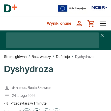
Wyniki online
Strona główna
/
Baza wiedzy
/
Definicje
/
Dyshydroza
Dyshydroza
dr n. med. Beata Skowron
24 lutego 2026
Przeczytasz w
1
minutę