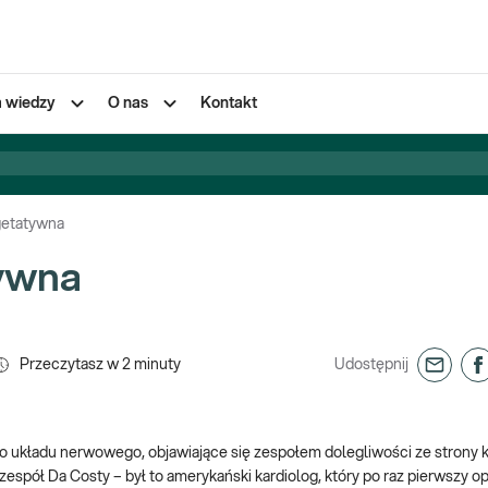
a wiedzy
O nas
Kontakt
getatywna
ywna
Przeczytasz w
2
minuty
Udostępnij
układu nerwowego, objawiające się zespołem dolegliwości ze strony kr
zespół Da Costy – był to amerykański kardiolog, który po raz pierwszy opi