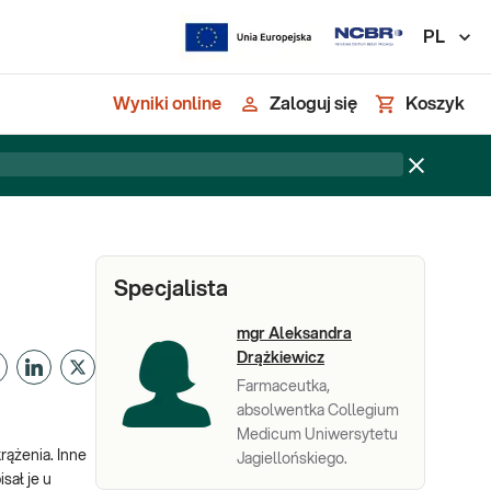
PL
Wyniki online
Zaloguj się
Koszyk
Specjalista
mgr Aleksandra
Drążkiewicz
Farmaceutka,
absolwentka Collegium
Medicum Uniwersytetu
ążenia. Inne
Jagiellońskiego.
sał je u