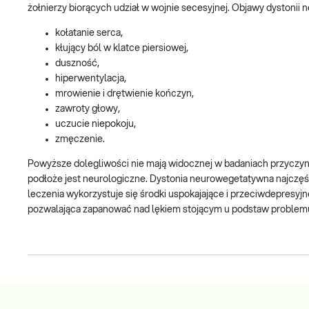
żołnierzy biorących udział w wojnie secesyjnej. Objawy dystonii
kołatanie serca,
kłujący ból w klatce piersiowej,
duszność,
hiperwentylacja,
mrowienie i drętwienie kończyn,
zawroty głowy,
uczucie niepokoju,
zmęczenie.
Powyższe dolegliwości nie mają widocznej w badaniach przyczyn
podłoże jest neurologiczne. Dystonia neurowegetatywna najczęści
leczenia wykorzystuje się środki uspokajające i przeciwdepresyj
pozwalająca zapanować nad lękiem stojącym u podstaw problem