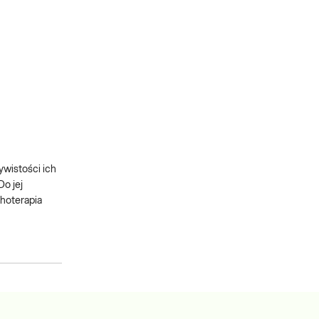
wistości ich
o jej
choterapia