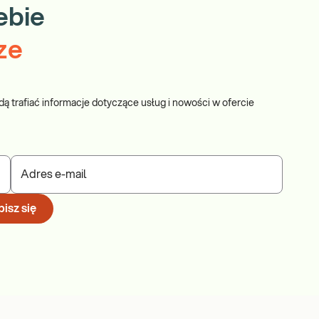
ebie
ze
dą trafiać informacje dotyczące usług i nowości w ofercie
Adres e-mail
isz się