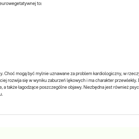
 neurowegetatywnej to:
y. Choć mogą być mylnie uznawane za problem kardiologiczny, w rzeczy
ej rozwija się w wyniku zaburzeń lękowych i ma charakter przewlekły. D
ne, a także łagodzące poszczególne objawy. Niezbędna jest również psy
u.