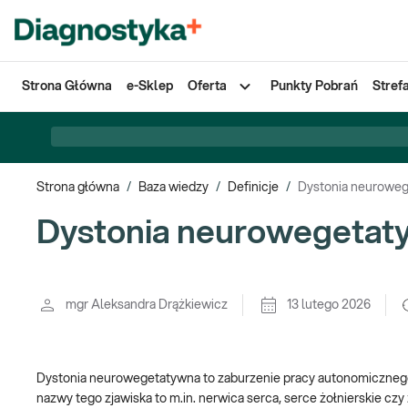
Strona Główna
e-Sklep
Oferta
Punkty Pobrań
Stref
Strona główna
/
Baza wiedzy
/
Definicje
/
Dystonia neurowe
Dystonia neurowegetat
mgr Aleksandra Drążkiewicz
13 lutego 2026
Dystonia neurowegetatywna to zaburzenie pracy autonomicznego 
nazwy tego zjawiska to m.in. nerwica serca, serce żołnierskie czy 