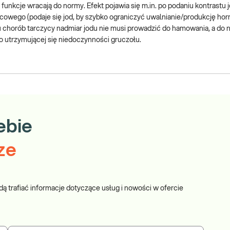
funkcje wracają do normy. Efekt pojawia się m.in. po podaniu kontrastu
ycowego (podaje się jod, by szybko ograniczyć uwalnianie/produkcję ho
chorób tarczycy nadmiar jodu nie musi prowadzić do hamowania, a do 
o utrzymującej się niedoczynności gruczołu.
ebie
ze
dą trafiać informacje dotyczące usług i nowości w ofercie