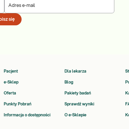
Adres e-mail
isz się
Pacjent
Dla lekarza
S
e-Sklep
Blog
P
Oferta
Pakiety badań
K
Punkty Pobrań
Sprawdź wyniki
F
Informacja o dostępności
O e-Sklepie
K