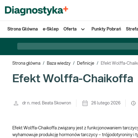
Strona Główna
e-Sklep
Oferta
Punkty Pobrań
Stref
Strona główna
/
Baza wiedzy
/
Definicje
/
Efekt Wolffa-Chaik
Efekt Wolffa-Chaikoffa
dr n. med. Beata Skowron
26 lutego 2026
Efekt Wolffa-Chaikoffa związany jest z funkcjonowaniem tarczycy.
wyhamowuje produkcję hormonów tarczycy – trójjodotyroniny i tyr