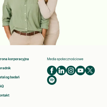
trona korporacyjna
Media społecznościowe
oradnik
atalog badań
AQ
ontakt