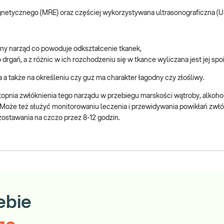
magnetycznego (MRE) oraz częściej wykorzystywana ultrasonograficzna (
dany narząd co powoduje odkształcenie tkanek,
rgań, a z różnic w ich rozchodzeniu się w tkance wyliczana jest jej spo
 a także na określeniu czy guz ma charakter łagodny czy złośliwy.
stopnia zwłóknienia tego narządu w przebiegu marskości wątroby, alko
Może też służyć monitorowaniu leczenia i przewidywania powikłań zwłó
ostawania na czczo przez 8-12 godzin.
ebie