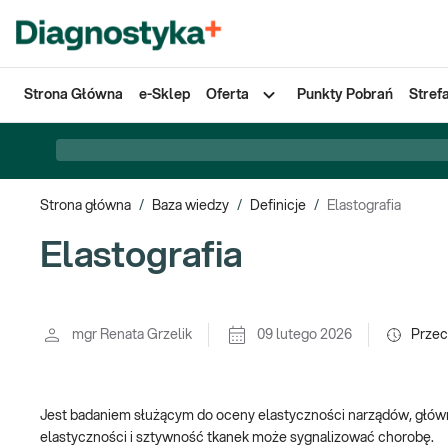
Strona Główna
e-Sklep
Oferta
Punkty Pobrań
Stref
Strona główna
/
Baza wiedzy
/
Definicje
/
Elastografia
Elastografia
mgr Renata Grzelik
09 lutego 2026
Przec
Jest badaniem służącym do oceny elastyczności narządów, głównie
elastyczności i sztywność tkanek może sygnalizować chorobę.