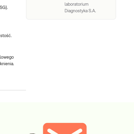
laboratorium
USG).
Diagnostyka S.A.
istość.
holowego
knienia.