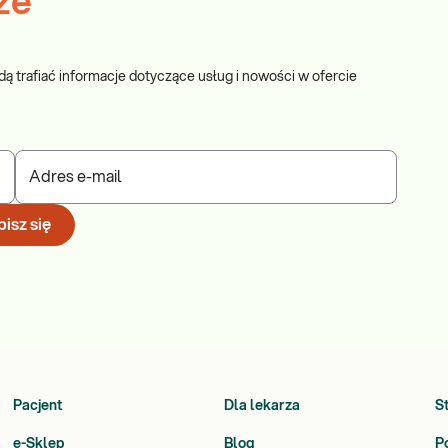
ze
dą trafiać informacje dotyczące usług i nowości w ofercie
Adres e-mail
isz się
Pacjent
Dla lekarza
S
e-Sklep
Blog
P