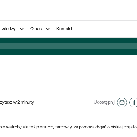
a wiedzy
O nas
Kontakt
zytasz w
2
minuty
Udostępnij
 wątroby ale też piersi czy tarczycy, za pomocą drgań o niskiej częstot