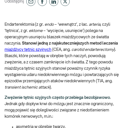
Udostępnij
Endarterektomia (z gr.
endo
– ‘wewnątrz’, z łac.
arteria
, czyli
‘tętnica’, z gr.
ektome
– ‘wycięcie, usunięcie’) polega na
operacyjnym usunięciu blaszek miażdżycowych ze światła
naczynia.
Stanowi jedną z najskuteczniejszych metod leczenia
miażdżycy tętnic szyjnych
(CEA, ang.
carotid endarterectomy
).
Blaszki, które powstają w obrębie tych naczyń, powodują
zwężenie, a z czasem zamknięcie ich światła. Z tego powodu
miażdżyca tętnic szyjnych stanowi poważny czynnik ryzyka
wystąpienia udaru niedokrwiennego mózgu i powtarzających się
epizodów przemijających ataków niedokrwiennych (TIA, ang.
transient ischemic attack
).
Zwężenie tętnic szyjnych często przebiega bezobjawowo
.
Jednak gdy dopływ krwi do mózgu jest znacznie ograniczony,
mogą pojawić się dolegliwości związane z niedotlenieniem
komórek nerwowych, m.in.:
asymetria w obrębie twarzy,