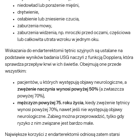
niedowład lub porażenie mięśni,
drętwienie,
osłabienie lub zniesienie czucia,
zaburzenia mowy,
zaburzenia widzenia, np. mroczki przed oczami, częściowa
lub całkowita utrata wzroku w jednym oku.
Wskazania do endarterektomii tętnic szyjnych są ustalane na
podstawie wyników badania USG naczyń z funkcją Dopplera, która
sprawdza przepływ krwi w ich świetle. Obejmują one przede
wszystkim:
pacjentów, u których występują objawy neurologiczne, a
zwężenie naczynia wynosi powyżej 50%
(a zwłaszcza
powyżej 70%),
mężczyzn powyżej 75. roku życia
, kiedy zwężenie tętnicy
wynosi powyżej 70%, nawet jeśli nie występują objawy
neurologiczne. Zabieg można przeprowadzić, tylko gdy
ryzyko z nim związane jest bardzo małe.
Największe korzyści z endarterektomii odniosą zatem starsi