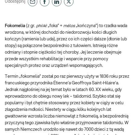
Udostępnij
Fokomelia
(z gr.
phōkē
„foka” +
mélos
„kończyna”) to rzadka wada
wrodzona, w której dochodzi do niedorozwoju kości długich
kończyn (ramienia lub uda), przez co ich części dalsze (dłonie lub
stopy) są połączone bezpośrednio z tułowiem. Istnieją różne
odmiany i stopnie ciężkości tej choroby. Jej leczenie obejmuje
przede wszystkim rehabilitację i wsparcie przy pomocy
specjalnych protez oraz urządzeń wspomagających.
Termin „fokomelia” został po raz pierwszy użyty w 1836 roku przez
francuskiego przyrodnika Étienne’a Geoffroya Saint-Hilaire’a.
Jednak najgłośniej na jej temat było w latach 60. XX wieku, gdy
wprowadzono do obiegu nowy lek – talidomid. Szybko stał się
popularny i był chętnie stosowany przez kobiety w ciąży w celu
złagodzenia mdłości. Niestety w ciągu kilku kolejnych lat
gwałtownie wzrosła liczba niemowląt z fokomelią, a bezpośrednią
przyczyną tego zjawiska było właśnie przyjmowanie talidomidu. W
samych Niemczech urodziło się nawet do 7000 dzieci z tą wadą