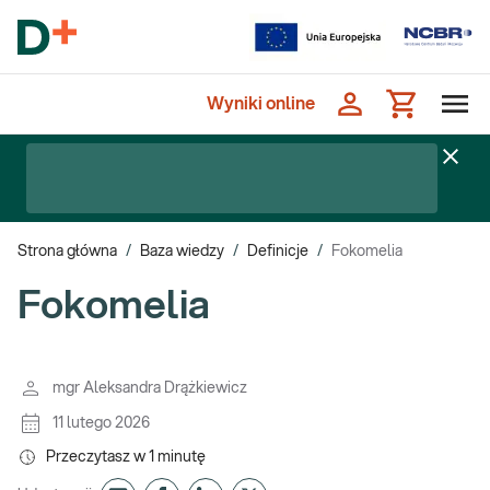
Wyniki online
Strona główna
/
Baza wiedzy
/
Definicje
/
Fokomelia
Fokomelia
mgr Aleksandra Drążkiewicz
11 lutego 2026
Przeczytasz w
1
minutę