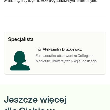
wrodzoną, przy czym aż 60% przypadków było śmiertelnych.
Specjalista
mgr Aleksandra Drążkiewicz
Farmaceutka, absolwentka Collegium
Medicum Uniwersytetu Jagiellońskiego.
Jeszcze więcej