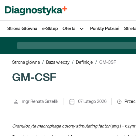
Strona Główna
e-Sklep
Oferta
Punkty Pobrań
Stref
Strona główna
/
Baza wiedzy
/
Definicje
/
GM-CSF
GM-CSF
mgr Renata Grzelik
07 lutego 2026
Przec
Granulocyte macrophage colony stimulating factor
(ang.) – czyn