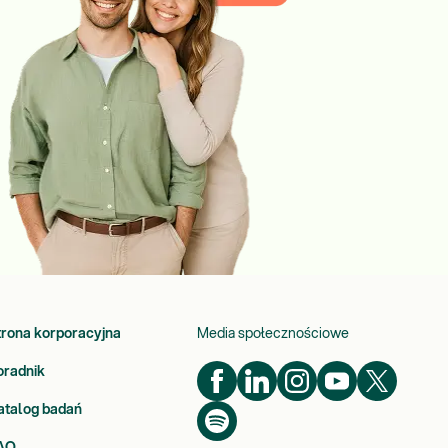
trona korporacyjna
Media społecznościowe
oradnik
atalog badań