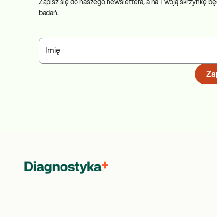
Zapisz się do naszego newslettera, a na Twoją skrzynkę bę
badań.
Imię
Zap