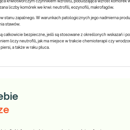
ąca krwiotwórczym czynnikiem wzrostu, pobudzająca wzrost komórek w
na liczby komórek we krwi: neutrofili, eozynofili, makrofagów.
rów stanu zapalnego. W warunkach patologicznych jego nadmierna produ
nia stawów.
ałkowicie bezpieczne, jeśli są stosowane z określonych wskazań i po
em liczy neutrofili, jak ma miejsce w trakcie chemioterapii czy wrodzone
iersi, a także w raku płuca.
ebie
ze