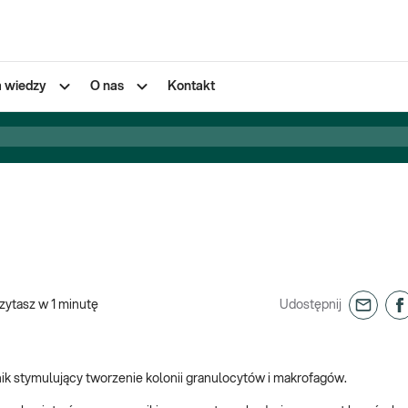
a wiedzy
O nas
Kontakt
zytasz w
1
minutę
Udostępnij
nik stymulujący tworzenie kolonii granulocytów i makrofagów.