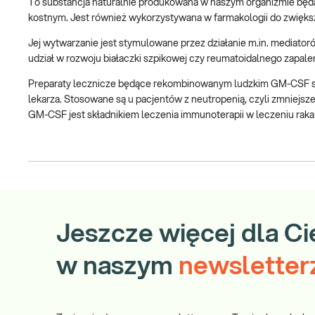
To substancja naturalnie produkowana w naszym organizmie będ
kostnym. Jest również wykorzystywana w farmakologii do zwiększa
Jej wytwarzanie jest stymulowane przez działanie m.in. mediato
udział w rozwoju białaczki szpikowej czy reumatoidalnego zapale
Preparaty lecznicze będące rekombinowanym ludzkim GM-CSF są c
lekarza. Stosowane są u pacjentów z neutropenią, czyli zmniejszeni
GM-CSF jest składnikiem leczenia immunoterapii w leczeniu raka p
Jeszcze więcej dla Ci
w naszym
newsletter