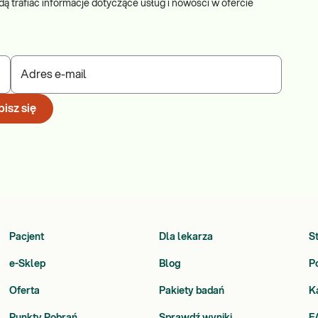
dą trafiać informacje dotyczące usług i nowości w ofercie
Adres e-mail
isz się
Pacjent
Dla lekarza
S
e-Sklep
Blog
P
Oferta
Pakiety badań
K