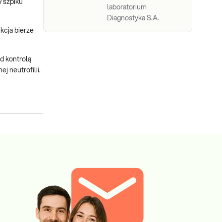
 szpiku
laboratorium
Diagnostyka S.A.
kcja bierze
d kontrolą
j neutrofilii.