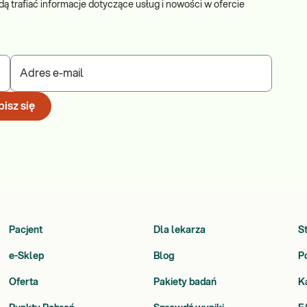
dą trafiać informacje dotyczące usług i nowości w ofercie
Adres e-mail
isz się
Pacjent
Dla lekarza
S
e-Sklep
Blog
P
Oferta
Pakiety badań
K