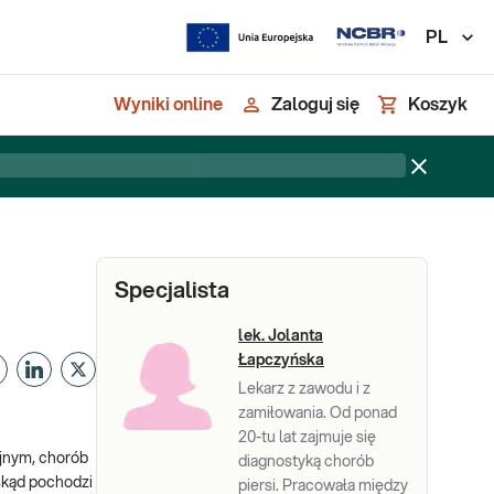
PL
Wyniki online
Zaloguj się
Koszyk
Specjalista
lek. Jolanta
Łapczyńska
Lekarz z zawodu i z
zamiłowania. Od ponad
20-tu lat zajmuje się
yjnym, chorób
diagnostyką chorób
skąd pochodzi
piersi. Pracowała między