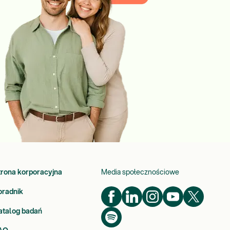
trona korporacyjna
Media społecznościowe
oradnik
atalog badań