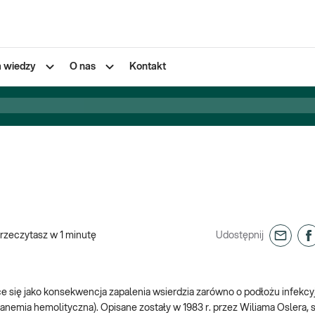
a wiedzy
O nas
Kontakt
rzeczytasz w
1
minutę
Udostępnij
ące się jako konsekwencja zapalenia wsierdzia zarówno o podłożu infekc
anemia hemolityczna). Opisane zostały w 1983 r. przez Wiliama Oslera, 