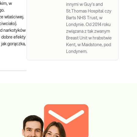
skim, w
innymi w Guy’s and
go.
St.Thomas Hospital czy
ze właściwej.
Barts NHS Trust, w
iwciało).
Londynie. Od 2014 roku
od narkotyków
związana z tak zwanym
e dobre efekty
Breast Unit w hrabstwie
jak gorączka,
Kent, w Maidstone, pod
Londynem.