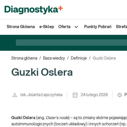
Strona Główna
e-Sklep
Oferta
Punkty Pobrań
Stref
Strona główna
/
Baza wiedzy
/
Definicje
/
Guzki Oslera
Guzki Oslera
lek. Jolanta Łapczyńska
24 lutego 2026
P
Guzki Oslera
(ang.
Osler's node
) – są to zmiany skórne pojawiaj
autoimmunologicznych (toczeń układowy) i innych schorzeń (np. 