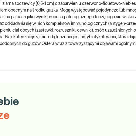
i ziarna soczewicy (0,5-1 cm) o zabarwieniu czerwono-fioletowo-niebie
ieniem obecnym na środku guzka. Mogą występować pojedynczo lub mno
oraz na palcach jako wynik procesu patologicznego toczącego się w skór
az odkładania się w nich kompleksów immunologicznych (antygen-przec
eniu ciał obcych (zastawki, rozruszniki, cewniki), osób uzależnionych 
. Najskuteczniejszą metodą leczenia jest antybiotykoterapia, która daj
ch podobnych do guzów Oslera wraz z towarzyszącymi objawami ogólnymi 
ebie
ze