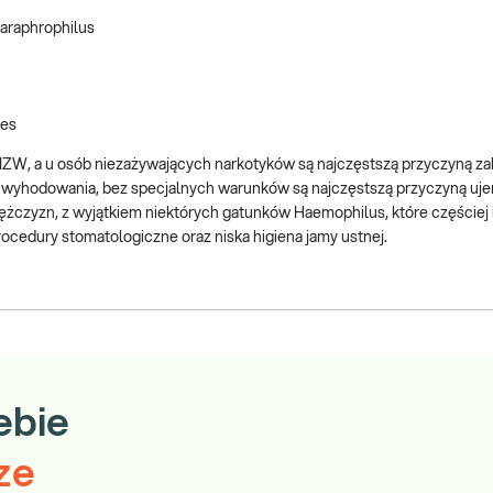
paraphrophilus
nes
IZW, a u osób niezażywających narkotyków są najczęstszą przyczyną z
do wyhodowania, bez specjalnych warunków są najczęstszą przyczyną u
czyzn, z wyjątkiem niektórych gatunków Haemophilus, które częściej i
rocedury stomatologiczne oraz niska higiena jamy ustnej.
ebie
ze