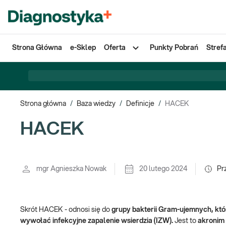
Strona Główna
e-Sklep
Oferta
Punkty Pobrań
Stref
Strona główna
/
Baza wiedzy
/
Definicje
/
HACEK
HACEK
mgr Agnieszka Nowak
20 lutego 2024
Pr
Skrót HACEK - odnosi się do
grupy bakterii Gram-ujemnych, któ
wywołać infekcyjne zapalenie wsierdzia (IZW).
Jest to
akronim