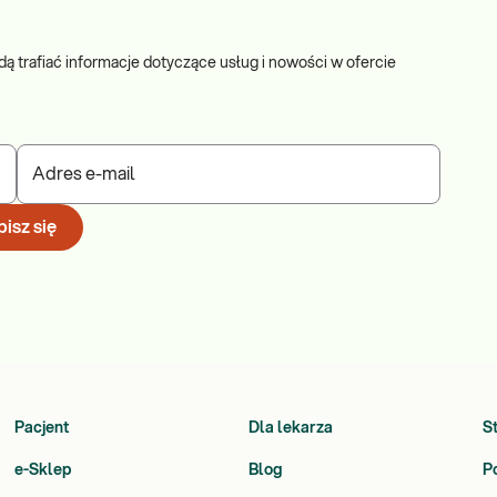
dą trafiać informacje dotyczące usług i nowości w ofercie
Adres e-mail
isz się
Pacjent
Dla lekarza
S
e-Sklep
Blog
P