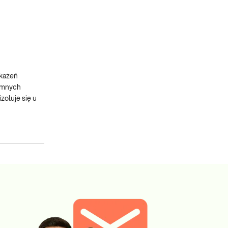
akażeń
jemnych
zoluje się u