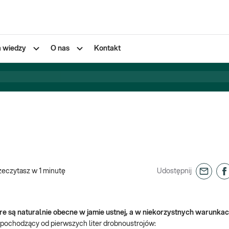
a wiedzy
O nas
Kontakt
zeczytasz w
1
minutę
Udostępnij
re są naturalnie obecne w jamie ustnej, a w niekorzystnych warunka
pochodzący od pierwszych liter drobnoustrojów: