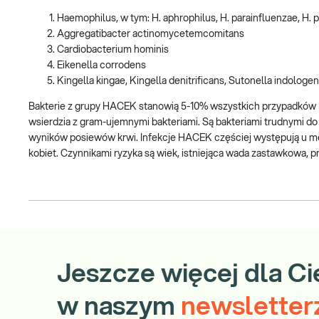
Haemophilus, w tym: H. aphrophilus, H. parainfluenzae, H. 
Aggregatibacter actinomycetemcomitans
Cardiobacterium hominis
Eikenella corrodens
Kingella kingae, Kingella denitrificans, Sutonella indologe
Bakterie z grupy HACEK stanowią 5-10% wszystkich przypadków 
wsierdzia z gram-ujemnymi bakteriami. Są bakteriami trudnymi 
wyników posiewów krwi. Infekcje HACEK częściej występują u męż
kobiet. Czynnikami ryzyka są wiek, istniejąca wada zastawkowa, p
Jeszcze więcej dla Ci
w naszym
newsletter