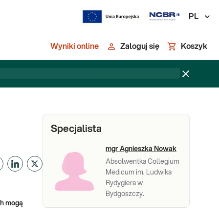
PL
Wyniki online
Zaloguj się
Koszyk
Specjalista
mgr Agnieszka Nowak
Absolwentka Collegium
Medicum im. Ludwika
Rydygiera w
Bydgoszczy.
ch mogą