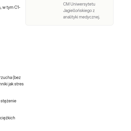
CM Uniwersytetu
, w tym C1-
Jagiellońskiego z
analityki medycznej.
rzucha (bez
iki jak stres
 stężenie
 ciężkich