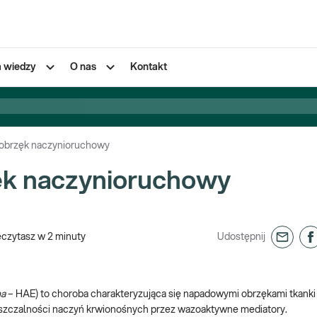
a wiedzy
O nas
Kontakt
 obrzęk naczynioruchowy
ęk naczynioruchowy
eczytasz w
2
minuty
Udostępnij
ma
– HAE) to choroba charakteryzująca się napadowymi obrzękami tkanki
uszczalności naczyń krwionośnych przez wazoaktywne mediatory.