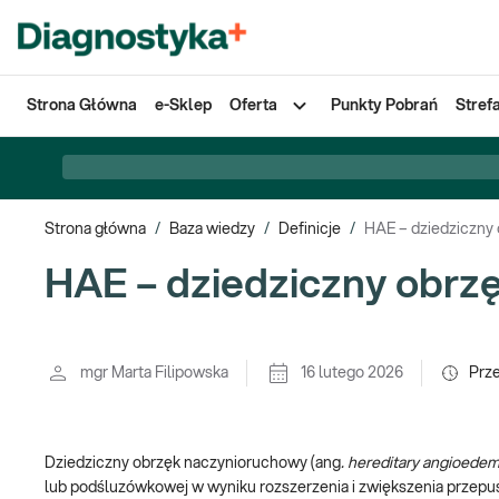
Strona Główna
e-Sklep
Oferta
Punkty Pobrań
Stref
Strona główna
/
Baza wiedzy
/
Definicje
/
HAE – dziedziczny
HAE – dziedziczny obrz
mgr Marta Filipowska
16 lutego 2026
Prz
Dziedziczny obrzęk naczynioruchowy (ang
. hereditary angioede
lub podśluzówkowej w wyniku rozszerzenia i zwiększenia przep