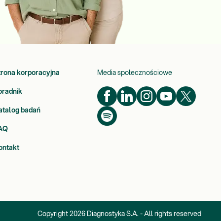
trona korporacyjna
Media społecznościowe
oradnik
atalog badań
AQ
ontakt
Copyright
2026
Diagnostyka S.A. - All rights reserved