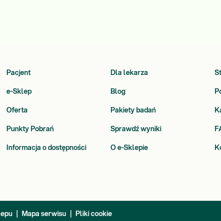
Pacjent
Dla lekarza
S
e-Sklep
Blog
P
Oferta
Pakiety badań
K
Punkty Pobrań
Sprawdź wyniki
F
Informacja o dostępności
O e-Sklepie
K
lepu
|
Mapa serwisu
|
Pliki cookie