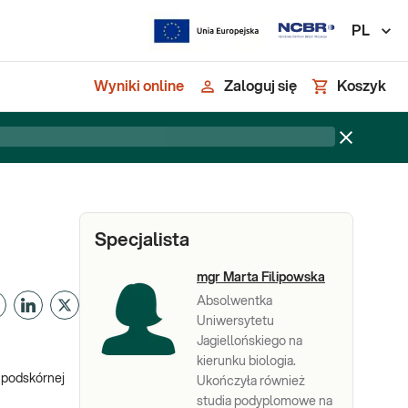
PL
Wyniki online
Zaloguj się
Koszyk
Specjalista
mgr Marta Filipowska
Absolwentka
Uniwersytetu
Jagiellońskiego na
kierunku biologia.
 podskórnej
Ukończyła również
studia podyplomowe na