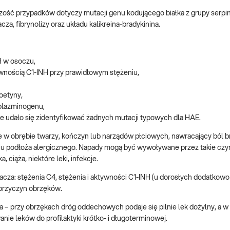
ość przypadków dotyczy mutacji genu kodującego białka z grupy serpin
cza, fibrynolizy oraz układu kalikreina‑bradykinina.
H w osoczu,
ywnością C1-INH przy prawidłowym stężeniu,
oetyny,
 plazminogenu,
ie udało się zidentyfikować żadnych mutacji typowych dla HAE.
w obrębie twarzy, kończyn lub narządów płciowych, nawracający ból b
iu podłoża alergicznego. Napady mogą być wywoływane przez takie czynn
 ciąża, niektóre leki, infekcje.
za: stężenia C4, stężenia i aktywności C1-INH (u dorosłych dodatkowo
h przyczyn obrzęków.
ia – przy obrzękach dróg oddechowych podaje się pilnie lek dożylny, a w
ie leków do profilaktyki krótko- i długoterminowej.