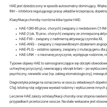
HAE jest dziedziczony w sposób autosomalny dominujący. Większ
INH – inhibitora regulującego pracę układów krzepnięcia, dopełnia
Klasyfikacja choroby rozróżnia kilka typów HAE:
HAE-1 (80-85 proc. chorych) związany z niedoborem C1-IN
HAE-2 (ok. 15 proc. chorych) związany ze zmniejszoną akt
HAE-FXII – związany z nadmierną aktywacją czynnika XII,
HAE-ANG – związany z nieprawidłowym działaniem angiop
HAE-PLG – ostatnio opisany, związany z mutacją genu dla
HAE-UNK – o nieznanej przyczynie, występuje rodzinnie, n
Typowe objawy HAE to samoograniczające się obrzęki obwodowe 
uchwytnej przyczyny), nawracający obrzęk krtani – po wykluczen
psychiczny, niewielki uraz (np. zabieg stomatologiczny), miesiączka,
Diagnostyka polega na oznaczeniu w osoczu składowych dopełniac
C1q). Istotną rolę odgrywa wywiad rodzinny i wykluczenie innyc
Leczenie HAE zależy od klasyfikacji choroby oraz stopnia nasilen
przypadkach przetoczone osocze. Na stałe wskazane jest stosowan