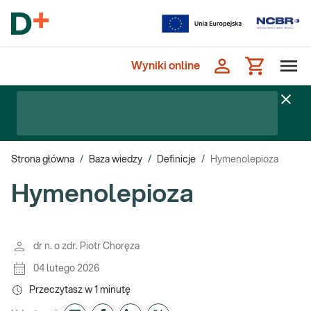
Wyniki online
Strona główna
/
Baza wiedzy
/
Definicje
/
Hymenolepioza
Hymenolepioza
dr n. o zdr. Piotr Choręza
04 lutego 2026
Przeczytasz w
1
minutę