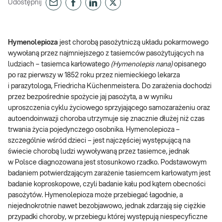
Udostępnij
Hymenolepioza
jest chorobą pasożytniczą układu pokarmowego
wywołaną przez najmniejszego z tasiemców pasożytujących na
ludziach – tasiemca karłowatego
(Hymenolepis nana)
opisanego
po raz pierwszy w 1852 roku przez niemieckiego lekarza
i parazytologa, Friedricha Küchenmeistera. Do zarażenia dochodzi
przez bezpośrednie spożycie jaj pasożyta, a w wyniku
uproszczenia cyklu życiowego sprzyjającego samozarażeniu oraz
autoendoinwazji choroba utrzymuje się znacznie dłużej niż czas
trwania życia pojedynczego osobnika. Hymenolepioza –
szczególnie wśród dzieci – jest najczęściej występującą na
świecie chorobą ludzi wywoływaną przez tasiemce, jednak
w Polsce diagnozowana jest stosunkowo rzadko. Podstawowym
badaniem potwierdzającym zarażenie tasiemcem karłowatym jest
badanie koproskopowe, czyli badanie kału pod kątem obecności
pasożytów. Hymenolepioza może przebiegać łagodnie, a
niejednokrotnie nawet bezobjawowo, jednak zdarzają się ciężkie
przypadki choroby, w przebiegu której występują niespecyficzne