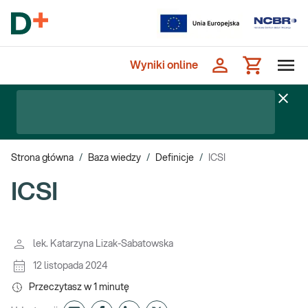
Wyniki online
Strona główna
/
Baza wiedzy
/
Definicje
/
ICSI
ICSI
lek. Katarzyna Lizak-Sabatowska
12 listopada 2024
Przeczytasz w
1
minutę