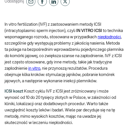
Udostępnij
In vitro fertilization (IVF) z zastosowaniem metody ICSI
(intracytoplasmic sperm injection), czyli
IN VITRO ICSI
to technika
wspomaganego rozrodu, stosowana w przypadkach
niepłodności
,
szczególnie gdy występują problemy z jakością nasienia. Metoda
ta polega na bezpośrednim wprowadzeniu pojedynczego plemnika
do komórki jajowej, co zwiększa szanse na zapłodnienie. IVF z ICSI
jest często stosowane, gdy inne metody, takie jak tradycyjne
zapłodnienie
in vitro
, nie przynoszą rezultatów. Procedura
obejmuje kilka kroków: stymulację jajników, pobranie komórek
jajowych, a następnie wykonanie iniekcji plemników.
ICSI koszt
Koszt cyklu IVF z ICSI jest zróżnicowany i może
wynosić od 10 do 20 tysięcy złotych w Polsce, w zależności od
kliniki, lokalizacji oraz dodatkowych procedur. Warto także
uwzględnić koszty leków i badań. Wiele par decyduje się na tę
metodę, mimo wysokich kosztów, mając na uwadze jej
skuteczność w leczeniu niepłodności.