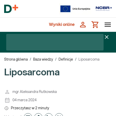
Wyniki online
Strona główna
/
Baza wiedzy
/
Definicje
/
Liposarcoma
Liposarcoma
mgr Aleksandra Rutkowska
04 marca 2024
Przeczytasz w
2
minuty