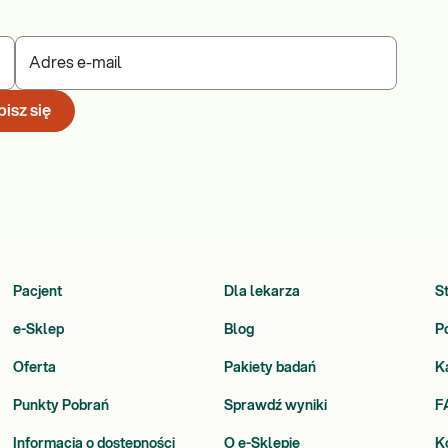
Adres e-mail
isz się
Pacjent
Dla lekarza
S
e-Sklep
Blog
P
Oferta
Pakiety badań
K
Punkty Pobrań
Sprawdź wyniki
F
Informacja o dostępności
O e-Sklepie
K