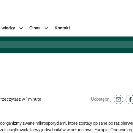
a wiedzy
O nas
Kontakt
Przeczytasz w
1
minutę
Udostępnij
oorganizmy zwane mikrosporydiami, które zostały opisane po raz pierw
l zdziesiątkowała larwy jedwabników w południowej Europie. Obecnie or