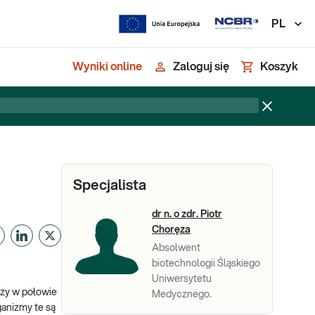
PL
Wyniki online
Zaloguj się
Koszyk
Specjalista
dr n. o zdr. Piotr
Choręza
Absolwent
biotechnologii Śląskiego
Uniwersytetu
szy w połowie
Medycznego.
ganizmy te są