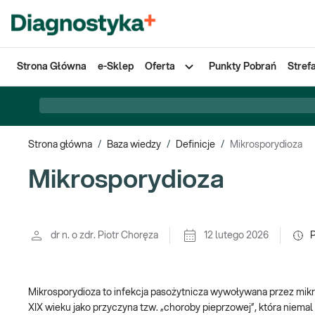
Strona Główna
e-Sklep
Oferta
Punkty Pobrań
Stref
Strona główna
/
Baza wiedzy
/
Definicje
/
Mikrosporydioza
Mikrosporydioza
dr n. o zdr. Piotr Choręza
12 lutego 2026
Mikrosporydioza to infekcja pasożytnicza wywoływana przez mikr
XIX wieku jako przyczyna tzw. „choroby pieprzowej”, która niema