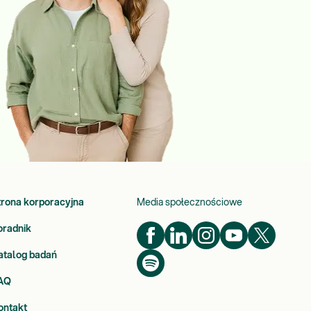
trona korporacyjna
Media społecznościowe
oradnik
atalog badań
AQ
ontakt