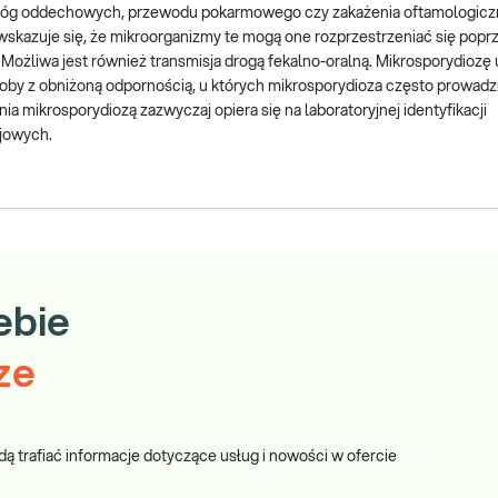
je dróg oddechowych, przewodu pokarmowego czy zakażenia oftamologicz
, wskazuje się, że mikroorganizmy te mogą one rozprzestrzeniać się popr
Możliwa jest również transmisja drogą fekalno-oralną. Mikrosporydiozę 
soby z obniżoną odpornością, u których mikrosporydioza często prowadz
 mikrosporydiozą zazwyczaj opiera się na laboratoryjnej identyfikacji
ojowych.
ebie
ze
dą trafiać informacje dotyczące usług i nowości w ofercie