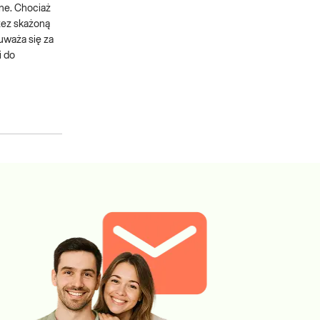
ne. Chociaż
zez skażoną
uważa się za
i do