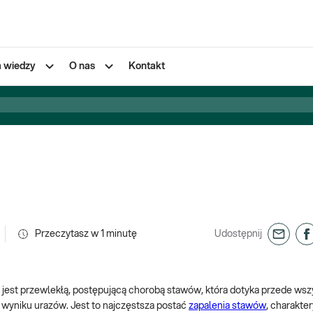
a wiedzy
O nas
Kontakt
Przeczytasz w
1
minutę
Udostępnij
 jest przewlekłą, postępującą chorobą stawów, która dotyka przede ws
 wyniku urazów. Jest to najczęstsza postać
zapalenia stawów
, charakter