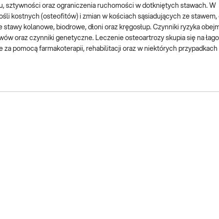
u, sztywności oraz ograniczenia ruchomości w dotkniętych stawach. W
i kostnych (osteofitów) i zmian w kościach sąsiadujących ze stawem,
stawy kolanowe, biodrowe, dłoni oraz kręgosłup. Czynniki ryzyka obejm
ów oraz czynniki genetyczne. Leczenie osteoartrozy skupia się na łago
za pomocą farmakoterapii, rehabilitacji oraz w niektórych przypadkach 