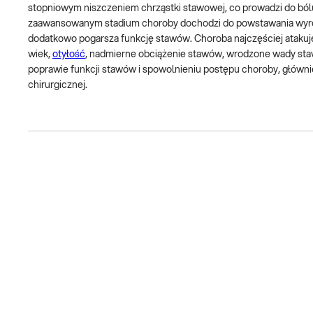
stopniowym niszczeniem chrząstki stawowej, co prowadzi do ból
zaawansowanym stadium choroby dochodzi do powstawania wyrośl
dodatkowo pogarsza funkcję stawów. Choroba najczęściej atakuje 
wiek,
otyłość
, nadmierne obciążenie stawów, wrodzone wady staw
poprawie funkcji stawów i spowolnieniu postępu choroby, głównie 
chirurgicznej.