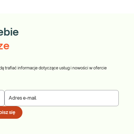
ebie
ze
dą trafiać informacje dotyczące usług i nowości w ofercie
Adres e-mail
isz się