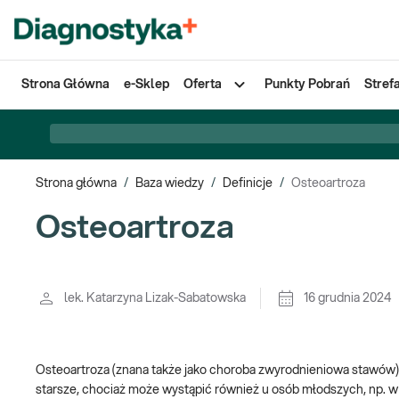
Strona Główna
e-Sklep
Oferta
Punkty Pobrań
Stref
Strona główna
/
Baza wiedzy
/
Definicje
/
Osteoartroza
Osteoartroza
lek. Katarzyna Lizak-Sabatowska
16 grudnia 2024
Osteoartroza (znana także jako choroba zwyrodnieniowa stawów)
starsze, chociaż może wystąpić również u osób młodszych, np. w