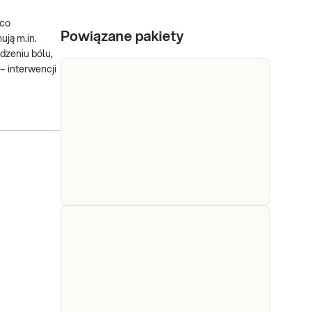
 co
Powiązane pakiety
ują m.in.
dzeniu bólu,
– interwencji
e-Pakiet
badania na
Dedykowany dla: Kobiet,
reumatoidalne
Mężczyzn Wskazany: →
W przypadku
zapalenie
odczuwania
stawów
przewlekających się