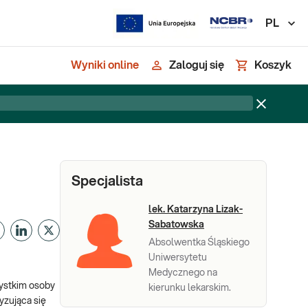
PL
Wyniki online
Zaloguj się
Koszyk
Specjalista
lek. Katarzyna Lizak-
Sabatowska
Absolwentka Śląskiego
Uniwersytetu
Medycznego na
zystkim osoby
kierunku lekarskim.
yzująca się