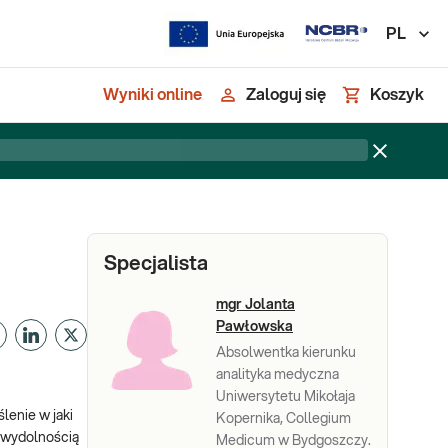
PL
Wyniki online
Zaloguj się
Koszyk
Specjalista
mgr Jolanta
Pawłowska
Absolwentka kierunku
analityka medyczna
Uniwersytetu Mikołaja
lenie w jaki
Kopernika, Collegium
ewydolnością
Medicum w Bydgoszczy.