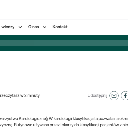
a wiedzy
O nas
Kontakt
rzeczytasz w
2
minuty
Udostępnij
rzystwo Kardiologiczne); W kardiologii klasyfikacja ta pozwala na okreś
zyczną. Rutynowo używana przez lekarzy do klasyfikacji pacjentów z ni