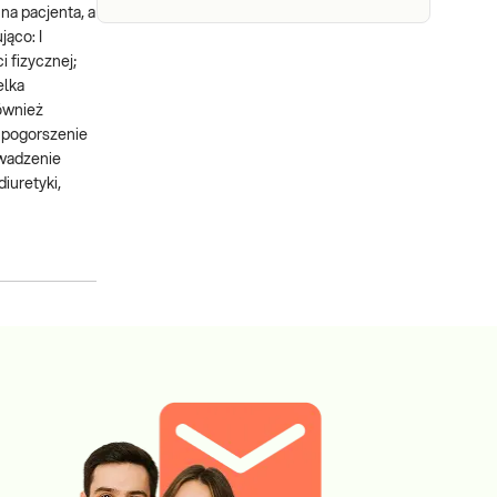
na pacjenta, a
ąco: I
 fizycznej;
elka
ównież
e pogorszenie
owadzenie
iuretyki,