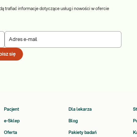
dą trafiać informacje dotyczące usług i nowości w ofercie
Adres e-mail
isz się
Pacjent
Dla lekarza
S
e-Sklep
Blog
P
Oferta
Pakiety badań
K