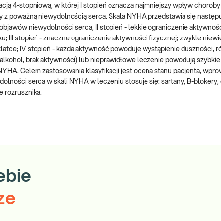
cją 4-stopniową, w której I stopień oznacza najmniejszy wpływ choroby 
ory z poważną niewydolnością serca. Skala NYHA przedstawia się następuj
objawów niewydolności serca, II stopień - lekkie ograniczenie aktywności
; III stopień - znaczne ograniczenie aktywności fizycznej; zwykle niewi
latce; IV stopień - każda aktywność powoduje wystąpienie duszności, r
, alkohol, brak aktywności) lub nieprawidłowe leczenie powodują szybki
i NYHA. Celem zastosowania klasyfikacji jest ocena stanu pacjenta, wpr
olności serca w skali NYHA w leczeniu stosuje się: sartany, B-blokery, d
e rozrusznika.
ebie
ze