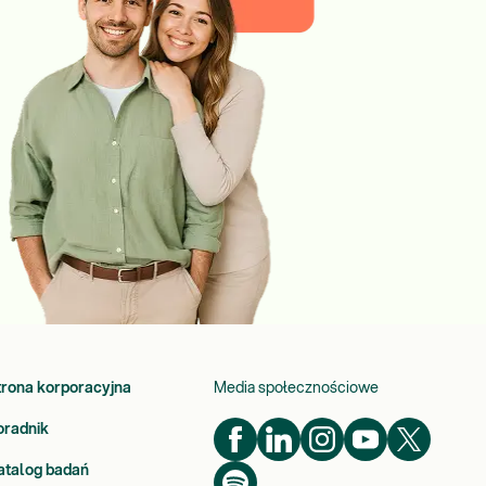
trona korporacyjna
Media społecznościowe
oradnik
atalog badań