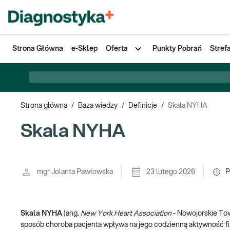
Strona Główna
e-Sklep
Oferta
Punkty Pobrań
Stref
Strona główna
/
Baza wiedzy
/
Definicje
/
Skala NYHA
Skala NYHA
mgr Jolanta Pawłowska
23 lutego 2026
P
Skala NYHA
(ang.
New York Heart Association
- Nowojorskie Towa
sposób choroba pacjenta wpływa na jego codzienną aktywność fi