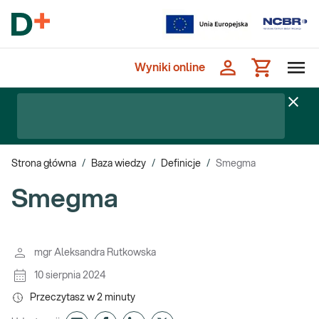
Wyniki online
Strona główna
/
Baza wiedzy
/
Definicje
/
Smegma
Smegma
mgr Aleksandra Rutkowska
10 sierpnia 2024
Przeczytasz w
2
minuty