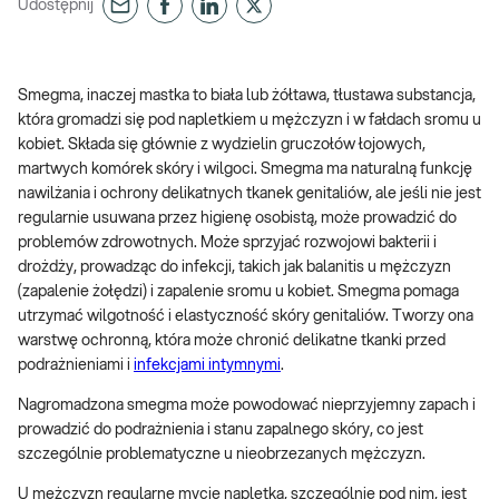
Udostępnij
Smegma, inaczej mastka to biała lub żółtawa, tłustawa substancja,
która gromadzi się pod napletkiem u mężczyzn i w fałdach sromu u
kobiet. Składa się głównie z wydzielin gruczołów łojowych,
martwych komórek skóry i wilgoci. Smegma ma naturalną funkcję
nawilżania i ochrony delikatnych tkanek genitaliów, ale jeśli nie jest
regularnie usuwana przez higienę osobistą, może prowadzić do
problemów zdrowotnych. Może sprzyjać rozwojowi bakterii i
drożdży, prowadząc do infekcji, takich jak balanitis u mężczyzn
(zapalenie żołędzi) i zapalenie sromu u kobiet. Smegma pomaga
utrzymać wilgotność i elastyczność skóry genitaliów. Tworzy ona
warstwę ochronną, która może chronić delikatne tkanki przed
podrażnieniami i
infekcjami intymnymi
.
Nagromadzona smegma może powodować nieprzyjemny zapach i
prowadzić do podrażnienia i stanu zapalnego skóry, co jest
szczególnie problematyczne u nieobrzezanych mężczyzn.
U mężczyzn regularne mycie napletka, szczególnie pod nim, jest