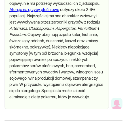
objawy, nie ma potrzeby wykluczać ich z jadłospisu.
Alergia na grzyby pleśniowe
dotyczy około 2-6%
populacji. Najczęściej ma ona charakter wziewny i
jest wywoływana przez zarodniki grzybów z rodzaju
Alternaria
,
Cladosporium
,
Aspergillus
,
Penicillium
i
Fusarium.
Objawy obejmują często katar, kichanie,
świszczący oddech, duszność, kaszel oraz zmiany
skórne (np. pokrzywkę). Niekiedy niepokojące
symptomy (w tym ból brzucha, biegunka, wzdęcia)
pojawiają się również po spożyciu niektórych
pokarmów: serów pleśniowych, brie, camembert,
sfermentowanych owoców i warzyw, winogron, sosu
sojowego, wina produkcji domowej, szampana czy
piwa. W przypadku wystąpienia objawów alergii zgłoś
się do alergologa. Specjalista może zalecić
eliminację z diety pokarmu, który je wywołuje.