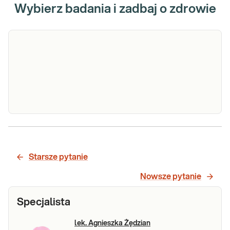
Wybierz badania i zadbaj o zdrowie
IgE sp. MP1 -
IgE specyficzne MP1 - mieszanka pleśni.
mieszanka
Immunoenzymatyczne, ilościowe oznaczenie
w surowicy krwi in vitro przeciwciał klasy IgE
pleśni
Starsze pytanie
specyficznych w stosunku do alergenów 5
gatunków pleśni.
Nowsze pytanie
Sprawdź
Specjalista
lek. Agnieszka Żędzian