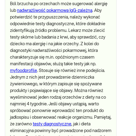
Ból brzucha po orzechach może sugerować alergię
lub
nadwrażliwość pokarmową IgG-zależną
. Aby
potwierdzić te przypuszczenia, należy wykonać
odpowiednie testy diagnostyczne, które dokładnie
zidentyfikują źródło problemu. Lekarz może zlecić
testy skórne lub badania z krwi, aby sprawdzić, czy
dziecko ma alergię i na jakie orzechy. Z kolei do
diagnostyki nadwrażliwości pokarmowej, która
charakteryzuje się m.in. opóźnionym czasem
manifestacji objawów, służą takie testy jak np.
myfoodprofile
. Stosuje się również inne podejścia.
Jednym z nich jest prowadzenie dzienniczka
żywieniowego, w którym zapisuje się spożywane
produkty i pojawiające się objawy. Można również
wyeliminować jeden rodzaj orzechów z diety na co
najmniej 4 tygodnie. Jeśli objawy ustąpią, warto
spróbować ponownie wprowadzić ten produkt do
jadłospisu i obserwować reakcje organizmu. Pamiętaj,
że zarówno
testy diagnostyczne
, jak i dieta
eliminacyjna powinny być prowadzone pod nadzorem