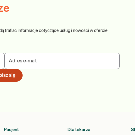
ze
dą trafiać informacje dotyczące usług i nowości w ofercie
Adres e-mail
isz się
Pacjent
Dla lekarza
S