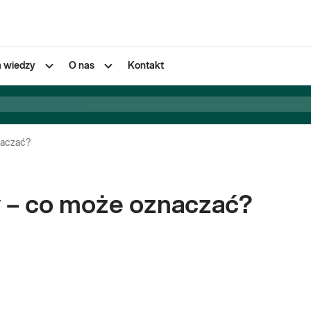
a wiedzy
O nas
Kontakt
naczać?
y – co może oznaczać?