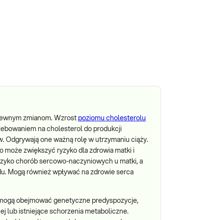
ą pewnym zmianom. Wzrost
poziomu cholesterolu
rzebowaniem na cholesterol do produkcji
. Odgrywają one ważną rolę w utrzymaniu ciąży.
 może zwiększyć ryzyko dla zdrowia matki i
yzyko chorób sercowo-naczyniowych u matki, a
u. Mogą również wpływać na zdrowie serca
 mogą obejmować genetyczne predyspozycje,
j lub istniejące schorzenia metaboliczne.