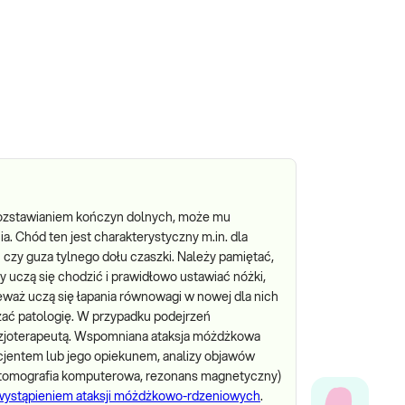
 rozstawianiem kończyn dolnych, może mu
. Chód ten jest charakterystyczny m.in. dla
zy guza tylnego dołu czaszki. Należy pamiętać,
 uczą się chodzić i prawidłowo ustawiać nóżki,
eważ uczą się łapania równowagi w nowej dla nich
zać patologię. W przypadku podejrzeń
fizjoterapeutą. Wspomniana ataksja móżdżkowa
cjentem lub jego opiekunem, analizy objawów
 (tomografia komputerowa, rezonans magnetyczny)
 wystąpieniem ataksji móżdżkowo-rdzeniowych
.