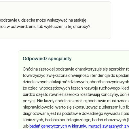
j podstawie u dziecka może wskazywać na ataksję
móc w potwierdzeniu lub wykluczeniu tej choroby?
Odpowiedź specjalisty
Chód na szerokiej podstawie charakteryzuje się szerokim
towarzyszyć zwiększona chwiejność i tendencja do upadania
dziedzicznych ataksji móżdżkowych, chorób naczyniowych c
że dzieci w początkowych fazach rozwoju ruchowego, kiedy
bardzo często również szeroko rozstawiają kończyny, poni
pozycji. Nie każdy chód na szerokiej podstawie musi oznac
nieprawidłowości warto się skonsultować z lekarzem lub 
diagnozowana jest na podstawie dokładnego wywiadu z pa
klinicznych, badania neurologicznego, badań obrazowych
lub
badań genetycznych w kierunku mutacji związanych z