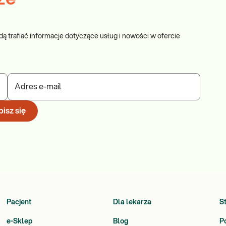
dą trafiać informacje dotyczące usług i nowości w ofercie
Adres e-mail
isz się
Pacjent
Dla lekarza
S
e-Sklep
Blog
P