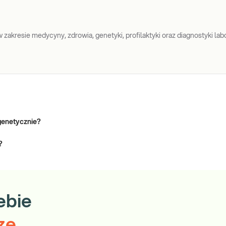
zakresie medycyny, zdrowia, genetyki, profilaktyki oraz diagnostyki labo
genetycznie?
?
ebie
ze