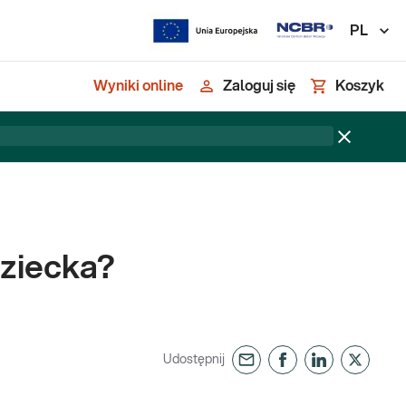
PL
Wyniki online
Zaloguj się
Koszyk
dziecka?
Udostępnij