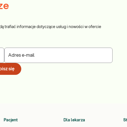
ze
dą trafiać informacje dotyczące usług i nowości w ofercie
Adres e-mail
isz się
Pacjent
Dla lekarza
S