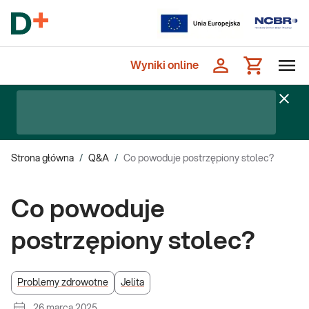
Wyniki online
Strona główna
/
Q&A
/
Co powoduje postrzępiony stolec?
Co powoduje
postrzępiony stolec?
Problemy zdrowotne
Jelita
26 marca 2025