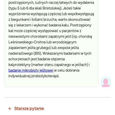
postrzępionych, luźnych raczej łatwych do wydalenia
(typu 5 lub 6 dla skali Bristolskiej). Jeżeli takie
wypróżnienia występują częściej lub współwystępują
z biegunkami i bólami brzucha, warto skonsultować
się z lekarzem i wykonać badania kału. Postrzępiony
kał może częściej występować u pacjentów z
nieswoistymi chorobami zapalnymi jelit (np. chorobą
Leśniowskiego-Crohna lub wrzodziejącym
zapaleniem jelita grubego) lub zespole jelita
nadwrażliwego (IBS). Wskazanymi badaniami w tych
schorzeniach jest badanie stężenia
kalprotektyny (marker stanu zapalnego w jelitach) i
badanie mikrobioty jelitowej
w celu dobrania
indywidualnej probiotykoterapii.
Starsze pytanie