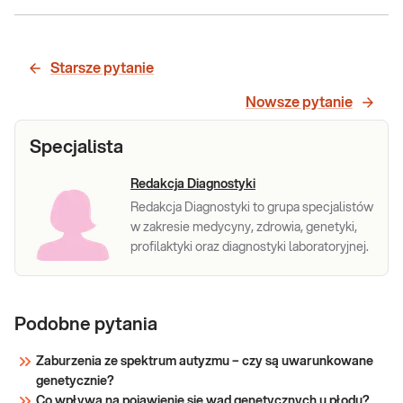
Choroba
Alzheimera.
Choroba o
Starsze pytanie
wczesnym
Nowsze pytanie
początku
lub późnym
Choroba Alzheimera. Choroba o wczesnym
Specjalista
początku
początku lub późnym początku oraz demencja
oraz
- analiza sekwencji kodującej 37 genów, met.
Redakcja Diagnostyki
demencja -
NGS. Analiza sekwencji kodującej 37 genów z
Redakcja Diagnostyki to grupa specjalistów
analiza
wykorzystaniem metod sekwencjonowania
w zakresie medycyny, zdrowia, genetyki,
sekwencji
nowej generacji (NGS). Badanie obejmuje t
profilaktyki oraz diagnostyki laboratoryjnej.
kodującej
37 genów,
met. NGS
Podobne pytania
Sprawdź
Zaburzenia ze spektrum autyzmu – czy są uwarunkowane
genetycznie?
Co wpływa na pojawienie się wad genetycznych u płodu?