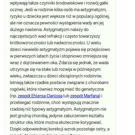
wpływają także czynniki środowiskowe i rozwój gałki
ocznej. Jeśli w rodzinie kilka osób ma astygmatyzm,
ryzyko u dziecka jest większe niż w populacji ogólnej,
ale nie oznacza pewności wystąpienia wady ani jej
dużego nasilenia. Astygmatyzm należy do
najczęstszych wad refrakcji i często towarzyszy
krótkowzroczności lub nadwzroczności. U wielu
dzieci niewielki astygmatyzm pojawia się przejściowo
w pierwszych latach życia i stopniowo zmniejsza się
wraz z dojrzewaniem oka. Zdarza się jednak, że wada
utrzymuje się na stałe lub rozwija w późniejszym
wieku, zwłaszcza u dzieci obciążonych rodzinnie.
Istnieją także rzadkie postacie związane z chorobami
rogówki, które również mogą mieć tło genetyczne
(np.
zespół Ehlersa-Danlosa
lub
zespół Marfana
) i
przebiegać rodzinnie, choć występują znacznie
rzadziej niż typowy astygmatyzm. Astygmatyzm nie
jest groźną chorobą, jedynie zaburzeniem kształtu
struktur oka, które można skutecznie korygować.
Dzięki odpowiedniej korekcji wzrok pozostaje ostry, a