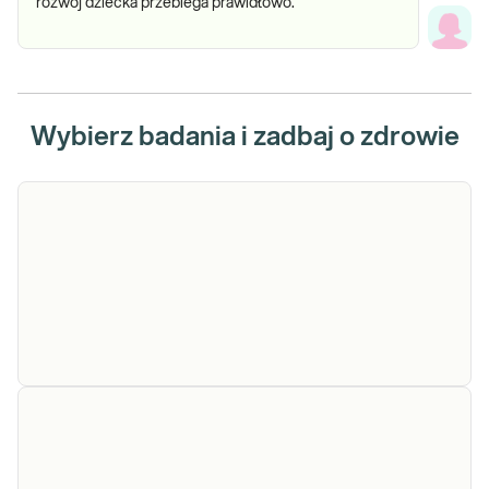
rozwój dziecka przebiega prawidłowo.
Wybierz badania i zadbaj o zdrowie
Zespół Ehlersa-Danlosa i choroby tkanki łącznej.
Analiza przesiewowa sekwencji kodującej około 60
genów, związanych z występowaniem objawów