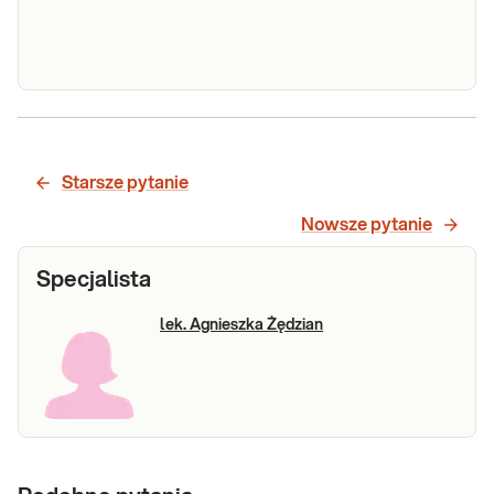
Progesteron
Diagnostyka i leczenie zaburzeń pracy
jajników i łożyska. Diagnostyka:
niepłodności, ciąży pozamaciczne, ryzyka
Starsze pytanie
poronienia i przyczyn krwawienia u
ciężarnych.
Sprawdź
Nowsze pytanie
Specjalista
lek. Agnieszka Żędzian