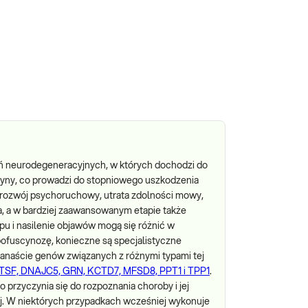
eń neurodegeneracyjnych, w których dochodzi do
cyny, co prowadzi do stopniowego uszkodzenia
 rozwój psychoruchowy, utrata zdolności mowy,
a, a w bardziej zaawansowanym etapie także
u i nasilenie objawów mogą się różnić w
pofuscynozę, konieczne są specjalistyczne
kanaście genów związanych z różnymi typami tej
TSF, DNAJC5, GRN, KCTD7, MFSD8, PPT1 i TPP1
.
 przyczynia się do rozpoznania choroby i jej
nej. W niektórych przypadkach wcześniej wykonuje