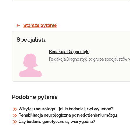
Ceroidolipofuscynoza. Analiza przesiewowa
sekwencji kodującej 13 genów: ATP13A2, CLN3,
CLN5, CLN6, CLN8, CTSD, CTSF, DNAJC5, GRN,
Starsze pytanie
KCTD7, MFSD8, PPT1 i TPP1, met. NGS
Specjalista
Sprawdź
Redakcja Diagnostyki
Redakcja Diagnostyki to grupa specjalistów w 
Podobne pytania
Wizyta u neurologa – jakie badania krwi wykonać?
Rehabilitacja neurologiczna po niedotlenieniu mózgu
Czy badania genetyczne są wiarygodne?