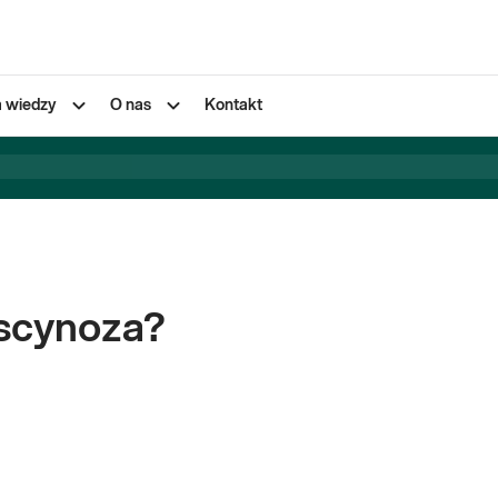
a wiedzy
O nas
Kontakt
uscynoza?