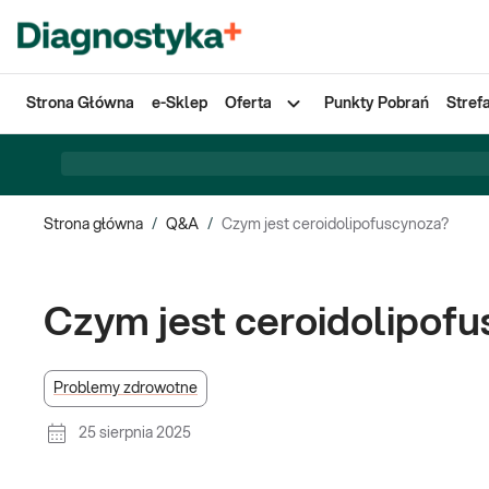
Strona Główna
e-Sklep
Oferta
Punkty Pobrań
Stref
Strona główna
/
Q&A
/
Czym jest ceroidolipofuscynoza?
Czym jest ceroidolipof
Problemy zdrowotne
25 sierpnia 2025