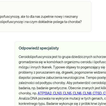
ofuscynozę, ale to dla nas zupełnie nowy i nieznany
dolipofuscynozę i na czym dokładnie polega ta choroba?
Odpowiedź specjalisty
Ceroidolipofuscynoza jest to grupa dziedzicznych schorz
gromadzenia się w komórkach organizmu ceroidu i lipofus
mózgu i innych tkanek. Typowe objawy to pogarszający się
problemy z poruszaniem się, drgawki, pogorszenie widzeni
ślepota i poważne zaburzenia neurologiczne. Tempo postęp
zależności od podtypu choroby. Aby potwierdzić ceroidoli
badania, np. badanie genetyczne. Obecnie znanych jest kil
choroby, np.
ATP13A2, CLN3, CLN5, CLN6, CLN8, CTSD, C
Analiza DNA pozwala na wykrycie mutacji w tych genach, co
konkretnego typu. Badanie wykonuje się z próbki krwi żyl