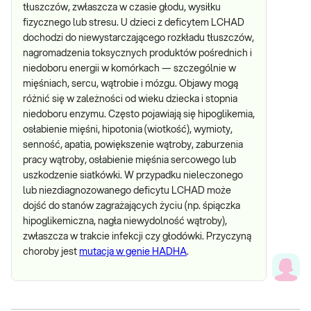
tłuszczów, zwłaszcza w czasie głodu, wysiłku
fizycznego lub stresu. U dzieci z deficytem LCHAD
dochodzi do niewystarczającego rozkładu tłuszczów,
nagromadzenia toksycznych produktów pośrednich i
niedoboru energii w komórkach — szczególnie w
mięśniach, sercu, wątrobie i mózgu. Objawy mogą
różnić się w zależności od wieku dziecka i stopnia
niedoboru enzymu. Często pojawiają się hipoglikemia,
osłabienie mięśni, hipotonia (wiotkość), wymioty,
senność, apatia, powiększenie wątroby, zaburzenia
pracy wątroby, osłabienie mięśnia sercowego lub
uszkodzenie siatkówki. W przypadku nieleczonego
lub niezdiagnozowanego deficytu LCHAD może
dojść do stanów zagrażających życiu (np. śpiączka
hipoglikemiczna, nagła niewydolność wątroby),
zwłaszcza w trakcie infekcji czy głodówki. Przyczyną
choroby jest
mutacja w genie HADHA
.