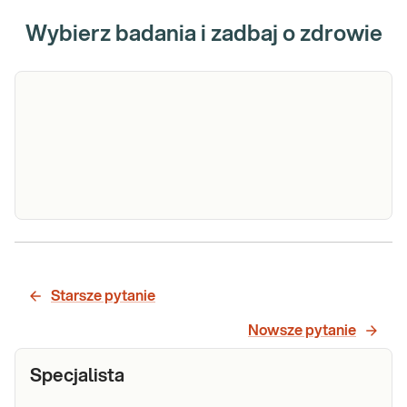
Wybierz badania i zadbaj o zdrowie
Deficyt LCHAD - niedobór dehydrogenazy
długołańcuchowych kwasów tłuszczowych (gen
HADHA - najczęstsza mutacja)
Starsze pytanie
Nowsze pytanie
Sprawdź
Specjalista