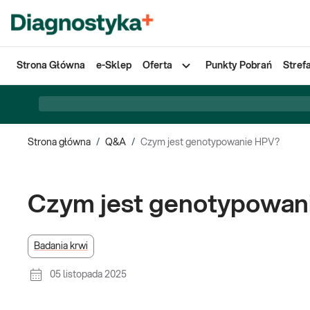
Strona Główna
e-Sklep
Oferta
Punkty Pobrań
Stref
Strona główna
/
Q&A
/
Czym jest genotypowanie HPV?
Czym jest genotypowan
Badania krwi
05 listopada 2025