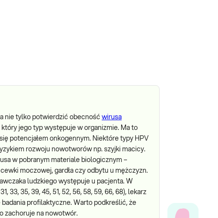
a nie tylko potwierdzić obecność
wirusa
ć, który jego typ występuje w organizmie. Ma to
ą się potencjałem onkogennym. Niektóre typy HPV
 ryzykiem rozwoju nowotworów np. szyjki macicy.
rusa w pobranym materiale biologicznym –
łu cewki moczowej, gardła czy odbytu u mężczyzn.
dawczaka ludzkiego występuje u pacjenta. W
3, 35, 39, 45, 51, 52, 56, 58, 59, 66, 68), lekarz
 badania profilaktyczne. Warto podkreślić, że
o zachoruje na nowotwór.