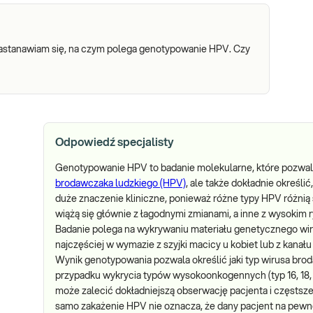
astanawiam się, na czym polega genotypowanie HPV. Czy
Odpowiedź specjalisty
Genotypowanie HPV to badanie molekularne, które pozwal
brodawczaka ludzkiego (HPV)
, ale także dokładnie określi
duże znaczenie kliniczne, ponieważ różne typy HPV różni
wiążą się głównie z łagodnymi zmianami, a inne z wysokim
Badanie polega na wykrywaniu materiału genetycznego wi
najczęściej w wymazie z szyjki macicy u kobiet lub z kana
Wynik genotypowania pozwala określić jaki typ wirusa bro
przypadku wykrycia typów wysokoonkogennych (typ 16, 18, 31, 3
może zalecić dokładniejszą obserwację pacjenta i częstsze
samo zakażenie HPV nie oznacza, że dany pacjent na pewn