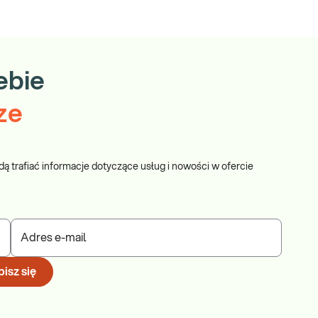
ebie
ze
dą trafiać informacje dotyczące usług i nowości w ofercie
Adres e-mail
isz się