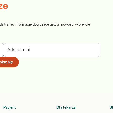
ze
dą trafiać informacje dotyczące usług i nowości w ofercie
Adres e-mail
isz się
Pacjent
Dla lekarza
S