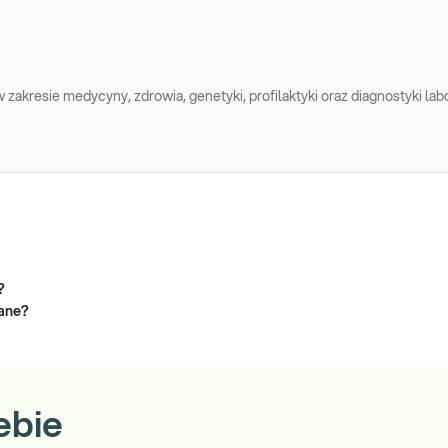
zakresie medycyny, zdrowia, genetyki, profilaktyki oraz diagnostyki labo
?
zane?
ebie