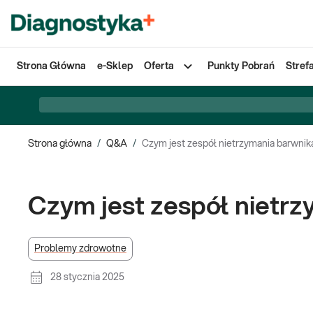
Strona Główna
e-Sklep
Oferta
Punkty Pobrań
Stref
Strona główna
/
Q&A
/
Czym jest zespół nietrzymania barwnika
Czym jest zespół nietrz
Problemy zdrowotne
28 stycznia 2025