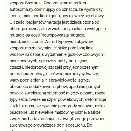
zespołu Saethre – Chotzena ma charakter
autosomalny dominujący co oznacza, że wystarczy
jedna zmieniona kopia genu, aby ujawniły się objawy.
U części pacjentów mutacja jest dziedziczona od
chorego rodzica, ale w wielu przypadkach występuje
mutacja
de novo
(nowopowstała mutacja,
nieodziedziczona). Wśród typowych objawów
zespołu można wymienić: nisko położoną linię
włosów na czole, uwydatnienie guzków czołowych i
ciemieniowych, spłaszczenie tylnej części
czaszki, niedorozwój szczęki przy jednoczesnym
przeroście żuchwy, nierównomierne rysy twarzy,
wady podniebienia, nieprawidłowości zgryzu,
obecność dodatkowych zębów, opadanie górnych
powiek, zwiększoną odległość między oczami, różne
typy zeza, zwężenie szpar powiekowych, deformacje
kształtu nosa, skrzywienie przegrody nosowej, nisko
osadzone lub niewielkie małżowiny uszne, a także
zwężenie bądź zarośnięcie zewnętrznego przewodu
słuchowego prowadzące do niedosłuchu. Do