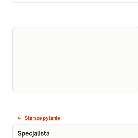
Choroba Canavan. Analiza sekwencji kodującej
genu ASPA, met. NGS
Starsze pytanie
Sprawdź
Specjalista