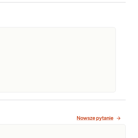
spół Sotosa - analiza delecji/duplikacji w
nach NSD1, NFIX, met. MLPA
Nowsze pytanie
Sprawdź