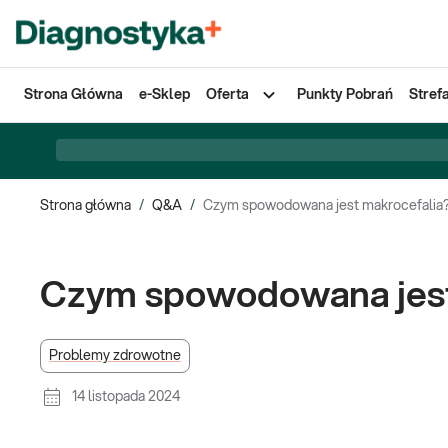
Strona Główna
e-Sklep
Oferta
Punkty Pobrań
Stref
Strona główna
/
Q&A
/
Czym spowodowana jest makrocefalia
Czym spowodowana jest
Problemy zdrowotne
14 listopada 2024