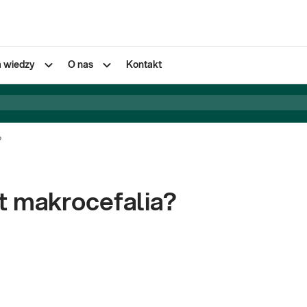
a wiedzy
O nas
Kontakt
?
 makrocefalia?