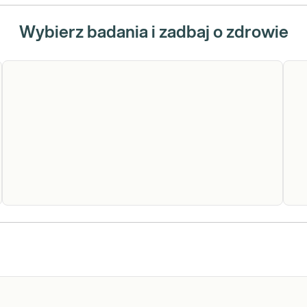
Wybierz badania i zadbaj o zdrowie
Nerwiakowłókniakowatość
Ze
typu 1, neurofibromatoza
ge
Nerwiakowłókniakowatość
typ 1, choroba von
typu 1 (NF1). Diagnostyka
nerwiakowłókniakowatości
Recklinghausena (gen NF1)
- neurofibromatozy typu 1,
- test MLPA
przydatna również w