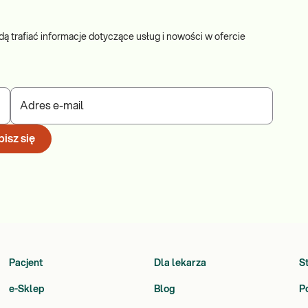
dą trafiać informacje dotyczące usług i nowości w ofercie
Adres e-mail
isz się
Pacjent
Dla lekarza
S
e-Sklep
Blog
P