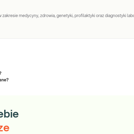
ocenie ryzyka mięsaków
Sprawdź
tkanek miękkich.
zakresie medycyny, zdrowia, genetyki, profilaktyki oraz diagnostyki labo
?
zane?
ebie
ze