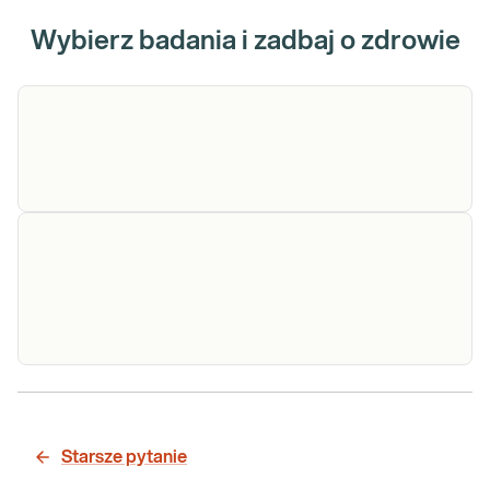
Wybierz badania i zadbaj o zdrowie
Syndaktylia typu V (gen HOXD13 - cały)
Sprawdź
Zespół Aperta (gen FGFR2 - wybrane
fragmenty/najczęstsze mutacje)
Starsze pytanie
Sprawdź