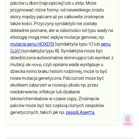
palców u dłoni (najczęściej) lub u stóp. Może
przyjmować różne formy: od niewielkiego zrostu
skóry między palcami aż po całkowite zrośnięcie
także kości. Przyczyny syndaktylii nie zostały
dokładnie poznane, ale w zależności od typu wady na
etiologię mogą mieć wpływ mutacje genowe, np.
mutacja genu HOXD13
(syndaktylia typu V) lub
genu
GJA1
(syndaktylia typu III). Syndaktylia może być
dziedziczona autosomalnie dominująco lub wynikać z
mutacji
de novo
, czyli opisana wada występuje u
dziecka mimo braku historii rodzinnej, może to być
nowa mutacja genetyczna. Palcozrost może być
skutkiem zaburzeń w rozwoju płodu np. przez
niedokrwienie, infekcje lub działanie
leków/chemikaliów w czasie ciąży. Zrośnięcie
palców może być też częścią różnych zespołów
genetycznych, takich jak np.
zespół Apert'a.