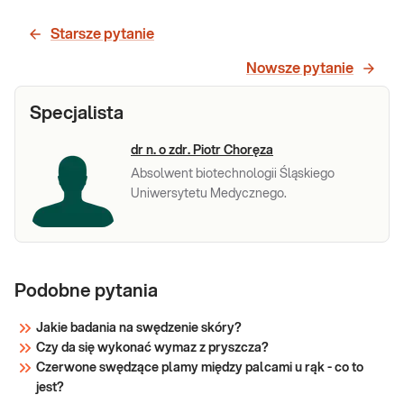
zmian
Wymaz ze zmian skórnych (bad. mykol.).
skórnych
Badanie mykologiczne wykonywane ze
Starsze pytanie
wskazań lekarza, który decyduje o
(bad.
ewentualnym wstrzymaniu stosowanego
Nowsze pytanie
mykol.)
aktualnie leczenia ogólnego i miejscowego.
Specjalista
Sprawdź
dr n. o zdr. Piotr Choręza
Absolwent biotechnologii Śląskiego
Uniwersytetu Medycznego.
Podobne pytania
Jakie badania na swędzenie skóry?
Czy da się wykonać wymaz z pryszcza?
Czerwone swędzące plamy między palcami u rąk - co to
jest?