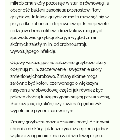
mikrobiomu skóry pozostaje w stanie równowagi, a
obecność bakterii zapobiega przerostowi flory
grzybiczej. Infekcja grzybicza może rozwinąć się w
przypadku zaburzenia tej równowagi. Istnieje wiele
rodzajów dermatofitów i drożdżaków mogących
spowodować grzybicę skóry, a wygląd zmian
skórnych zależy m. in. od drobnoustroju
wywołującego infekcję.
Objawy wskazujące na zakażenie grzybicze skóry
obejmują m. in. zaczerwienie i swędzenie skóry
zmienionej chorobowo. Zmiany skórne mogą
zarówno być koloru czerwonego o większym
nasyceniu w obwodowej części jak również być
pokryte drobną łuskę przypominającą przesuszoną,
złuszczającą się skórę czy zawierać pęcherzyki
wypełnione płynem surowiczym.
Zmiany grzybicze można czasami pomylić z innymi
chorobami skóry, jak łuszczyca czy egzema jednak
większe zaognienie zmian w obwodowej części